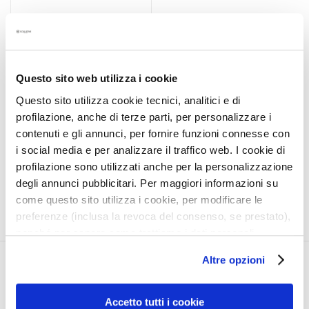
a
ANTI-WRINKLE AFTER
l
SUN FACE TREATMENT
t
i
Protects and repair the DNA
e
Questo sito web utilizza i cookie
s
Questo sito utilizza cookie tecnici, analitici e di
€39.60
profilazione, anche di terze parti, per personalizzare i
C
contenuti e gli annunci, per fornire funzioni connesse con
l
i social media e per analizzare il traffico web. I cookie di
e
5,0
/5
a
profilazione sono utilizzati anche per la personalizzazione
3
reviews
n
degli annunci pubblicitari. Per maggiori informazioni su
s
come questo sito utilizza i cookie, per modificare le
e
preferenze (inclusa la revoca del consenso, se prestato),
r
nonché per sapere come trattiamo i dati personali –
s
anche raccolti tramite cookie – può consultare
Altre opzioni
l’informativa cookie completa e l’informativa privacy
CORPORATE
MY PROFILE
M
disponibili
qui
. Le ricordiamo che, qualora clicchi su
a
About Us
Account Information
“Utilizza solo i cookie necessari”, non sarà installato
Accetto tutti i cookie
s