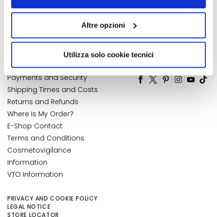
Contact
Address Book
alcun cookie o altro strumento di tracciamento diverso da
k
Accessibility Statement
My Orders
quelli tecnici. Cliccando su “Accetto tutti i cookie”,
s
Altre opzioni
presterà il consenso all’installazione di tutti i cookie
My Wishlist
a
utilizzati dal sito. Cliccando su “Altre opzioni”, potrà
My Returns
n
scegliere, in modo più granulare, quali cookie
d
Utilizza solo cookie tecnici
CUSTOMER CARE
NUMBER 1
IN PERFUMERY
autorizzare.
E
x
Payments and Security
f
Shipping Times and Costs
o
Returns and Refunds
l
Where Is My Order?
i
E-Shop Contact
a
Terms and Conditions
t
Cosmetovigilance
o
Information
r
VTO Information
s
S
PRIVACY AND COOKIE POLICY
e
LEGAL NOTICE
STORE LOCATOR
r