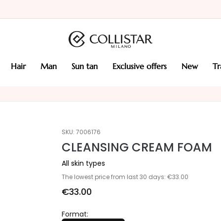
hair
man
sun tan
exclusive offers
new
t
SKU:
7006176
CLEANSING CREAM FOAM
All skin types
The lowest price from last 30 days: €33.00
€33.00
Format: