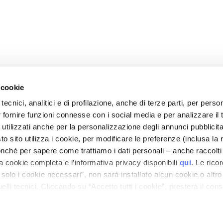
 cookie
tecnici, analitici e di profilazione, anche di terze parti, per perso
r fornire funzioni connesse con i social media e per analizzare il t
CARE
MY PROFILE
 utilizzati anche per la personalizzazione degli annunci pubblicit
nd Security
Account Information
 sito utilizza i cookie, per modificare le preferenze (inclusa la 
mes and Costs
Address Book
nché per sapere come trattiamo i dati personali – anche raccolti
a cookie completa e l’informativa privacy disponibili
qui
. Le rico
 Refunds
My Orders
a solo i cookie necessari”, non sarà installato alcun cookie o altr
 Order?
My Wishlist
lli tecnici. Cliccando su “Accetto tutti i cookie”, presterà il con
tact
My Returns
cookie utilizzati dal sito. Cliccando su “Altre opzioni”, potrà scegli
Conditions
orizzare.
ilance Information