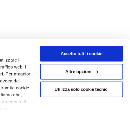
Accetto tutti i cookie
nalizzare i
raffico web. I
Altre opzioni
ari. Per maggiori
revoca del
 tramite cookie –
Utilizza solo cookie tecnici
rdiamo che,
o strumento di
senso
ere, in modo più
NUMBER 1
IN PERFUMERY