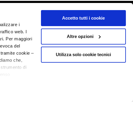
o - P.I. 10267000155 - R.E.A MI1361408 - Società soggetta all'attività di
Accetto tutti i cookie
nalizzare i
raffico web. I
Altre opzioni
ari. Per maggiori
revoca del
 tramite cookie –
Utilizza solo cookie tecnici
rdiamo che,
o strumento di
senso
ere, in modo più