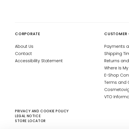
Gocce
Magiche
Collistar
Anti-age
CORPORATE
CUSTOMER 
Hydration
Lifting
About Us
Payments a
Brightening
Contact
Shipping Ti
Accessibility Statement
Returns and
Acido
Where Is My
ialuronico
E-Shop Con
Protezione
Terms and 
UV viso
Cosmetovig
Retinol
VTO Informa
SOLUTIONS
PRIVACY AND COOKIE POLICY
FOR
LEGAL NOTICE
Dry skin
STORE LOCATOR