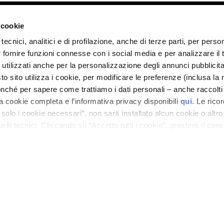
ano - Italy - Capitale Sociale euro 1.050.000,00 interamente versato - C.F. - R.I. Milan
direzione e coordinamento di Bolton Group s.r.l.
 cookie
tecnici, analitici e di profilazione, anche di terze parti, per perso
r fornire funzioni connesse con i social media e per analizzare il t
 utilizzati anche per la personalizzazione degli annunci pubblicit
 sito utilizza i cookie, per modificare le preferenze (inclusa la 
nché per sapere come trattiamo i dati personali – anche raccolti
a cookie completa e l’informativa privacy disponibili
qui
. Le rico
a solo i cookie necessari”, non sarà installato alcun cookie o altr
lli tecnici. Cliccando su “Accetto tutti i cookie”, presterà il con
cookie utilizzati dal sito. Cliccando su “Altre opzioni”, potrà scegli
orizzare.