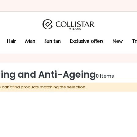
hair
man
sun tan
exclusive offers
new
t
fting and Anti-Ageing
0
Items
 can't find products matching the selection.