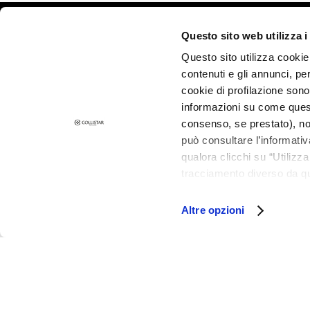
Combination
and Oily Skin
©2026 Collistar S.p.A. con Socio Unico, via G.B. Pirelli, 19 - 20124 Mil
Questo sito web utilizza i
Dark spots
Questo sito utilizza cookie 
Dull skin and
contenuti e gli annunci, pe
discolouration
cookie di profilazione sono
Sensitive skin
informazioni su come questo
Wrinkles
consenso, se prestato), no
può consultare l’informativ
Loss of tone
qualora clicchi su “Utilizz
and
tracciamento diverso da que
compactness
all’installazione di tutti i 
LINES
granulare, quali cookie aut
Altre opzioni
Gocce
Magiche
Collistar
Attivi Puri
Idro Attiva