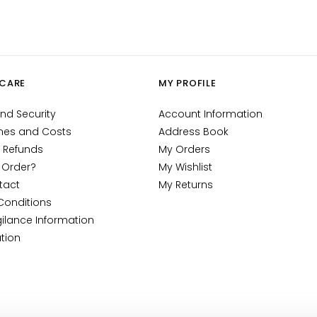
CARE
MY PROFILE
nd Security
Account Information
mes and Costs
Address Book
 Refunds
My Orders
 Order?
My Wishlist
tact
My Returns
Conditions
ilance Information
tion