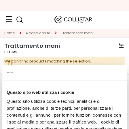
Face
Home
A casa con te
Trattamento mani
C
Trattamento mani
A
0
ITEMS
T
We can't find products matching the selection.
E
G
O
R
CORPORATE
MY PROFILE
Y
Questo sito web utilizza i cookie
About Us
Account Information
Questo sito utilizza cookie tecnici, analitici e di
S
Contact
Address Book
p
profilazione, anche di terze parti, per personalizzare i
Accessibility Statement
My Orders
e
contenuti e gli annunci, per fornire funzioni connesse con
My Wishlist
c
i social media e per analizzare il traffico web. I cookie di
My Returns
i
profilazione sono utilizzati anche per la personalizzazione