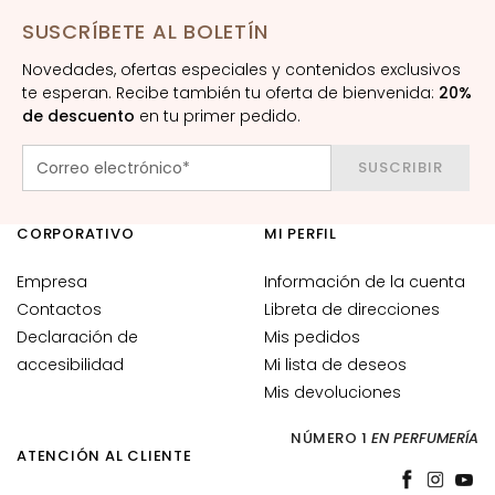
u
SUSCRÍBETE AL BOLETÍN
e
Novedades, ofertas especiales y contenidos exclusivos
r
te esperan. Recibe también tu oferta de bienvenida:
20%
o
de descuento
en tu primer pedido.
s
y
SUSCRIBIR
p
r
i
CORPORATIVO
MI PERFIL
n
c
Empresa
Información de la cuenta
i
Contactos
Libreta de direcciones
p
Declaración de
Mis pedidos
i
accesibilidad
Mi lista de deseos
o
Mis devoluciones
s
a
NÚMERO 1
EN PERFUMERÍA
c
ATENCIÓN AL CLIENTE
t