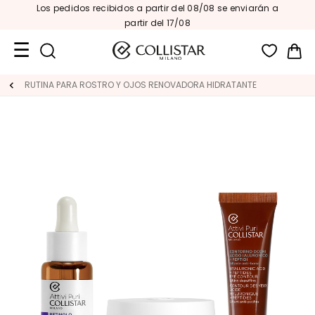
Los pedidos recibidos a partir del 08/08 se enviarán a
partir del 17/08
Mi 
Formatos
RUTINA PARA ROSTRO Y OJOS RENOVADORA HIDRATANTE
de
viaje
Novedades
ROSTRO
C
A
T
E
G
O
R