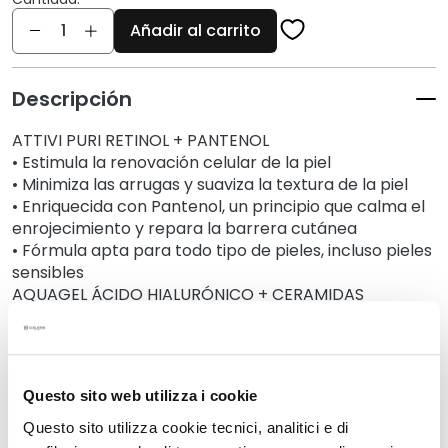
í
Cantidad
f
Añadir al carrito
i
c
Descripción
o
s
ATTIVI PURI RETINOL + PANTENOL
L
• Estimula la renovación celular de la piel
i
• Minimiza las arrugas y suaviza la textura de la piel
m
• Enriquecida con Pantenol, un principio que calma el
enrojecimiento y repara la barrera cutánea
p
• Fórmula apta para todo tipo de pieles, incluso pieles
i
sensibles
a
AQUAGEL ÁCIDO HIALURÓNICO + CERAMIDAS
d
• Hidrata en profundidad, alisa y minimiza las arrugas
o
• Refuerza la barrera epidérmica
r
• Preserva el equilibrio del microbioma cutáneo
e
CONTORNO DE OJOSÁCIDO HIALURÓNICO + PÉPTIDOS
s
Questo sito web utilizza i cookie
• Cuatro pesos moleculares de ácido hialurónico:
y
hidratación en profundidad y efecto lifting superficial
Questo sito utilizza cookie tecnici, analitici e di
d