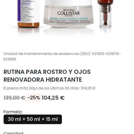
Í
A
T
r
a
t
a
m
Unidad de mantenimiento de existencias (SKU):
K21935-K21876-
K21889
i
e
RUTINA PARA ROSTRO Y OJOS
n
RENOVADORA HIDRATANTE
t
o
El precio más bajo de los últimos 30 días: 104,25 €
s
139,00 €
104,25 €
-25%
e
s
Formato:
p
30 ml + 50 ml + 15 ml
e
c
Cantidad: