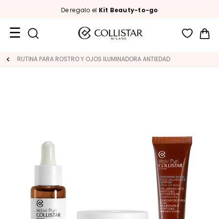
De regalo el
Kit Beauty-to-go
Mi 
Formatos
RUTINA PARA ROSTRO Y OJOS ILUMINADORA ANTIEDAD
de
viaje
Novedades
ROSTRO
C
A
T
E
G
O
R
Í