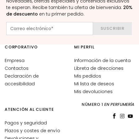
Novedades, ofertas especiales y contenidos exclusivos
r
te esperan. Recibe también tu oferta de bienvenida:
20%
i
de descuento
en tu primer pedido.
l
l
SUSCRIBIR
a
s
y
CORPORATIVO
MI PERFIL
e
x
Empresa
Información de la cuenta
f
Contactos
Libreta de direcciones
o
Declaración de
Mis pedidos
l
accesibilidad
Mi lista de deseos
i
Mis devoluciones
a
n
NÚMERO 1
EN PERFUMERÍA
ATENCIÓN AL CLIENTE
t
e
Pagos y seguridad
s
Plazos y costes de envío
S
Devoluciones y