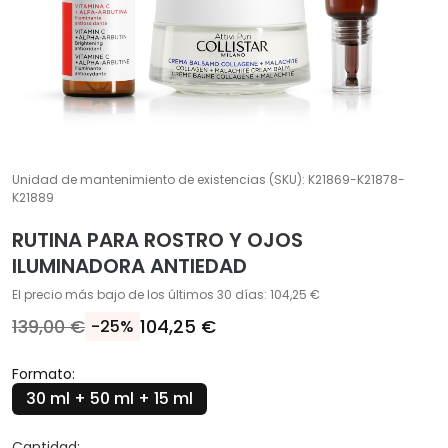
A
T
r
a
t
a
m
Unidad de mantenimiento de existencias (SKU):
K21869-K21878-
i
K21889
e
RUTINA PARA ROSTRO Y OJOS
n
ILUMINADORA ANTIEDAD
t
o
El precio más bajo de los últimos 30 días: 104,25 €
s
139,00 €
104,25 €
-25%
e
s
Formato:
p
30 ml + 50 ml + 15 ml
e
c
Cantidad: