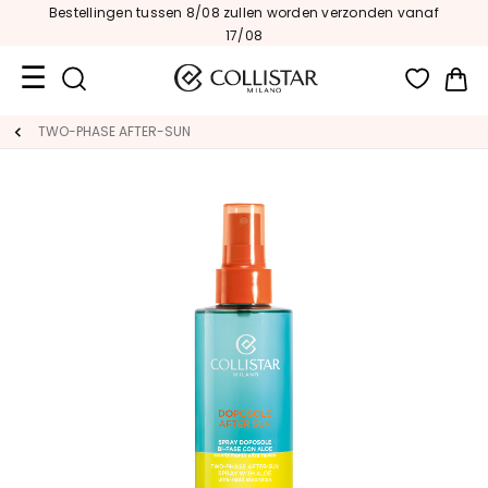
Bestellingen tussen 8/08 zullen worden verzonden vanaf
17/08
Wi
Travel
TWO-PHASE AFTER-SUN
Size
Nieuw
GEZICHT
C
A
T
E
G
O
R
I