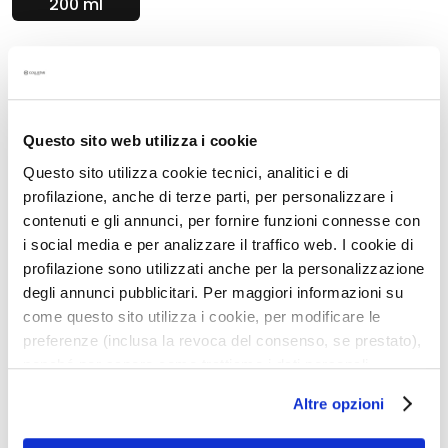
200 ml
g
e
n
Aantal:
Aantal
G
In Winkelwagen
e
z
Questo sito web utilizza i cookie
i
Beschrijving
Questo sito utilizza cookie tecnici, analitici e di
c
profilazione, anche di terze parti, per personalizzare i
h
tweefasige olie: combineert de rijkheid van een
contenuti e gli annunci, per fornire funzioni connesse con
t
olie met de lichtheid van een vloeistof
i social media e per analizzare il traffico web. I cookie di
s
laat geen vettig gevoel na
profilazione sono utilizzati anche per la personalizzazione
r
kalmeert; verfrist en verzorgt de huid na
degli annunci pubblicitari. Per maggiori informazioni su
e
blootstelling aan de zon
i
come questo sito utilizza i cookie, per modificare le
maakt de huid zijdezacht en satijnglad
n
preferenze (inclusa la revoca del consenso, se prestato),
i
nonché per sapere come trattiamo i dati personali –
g
anche raccolti tramite cookie – può consultare
Altre opzioni
e
l’informativa cookie completa e l’informativa privacy
Details
r
disponibili
qui
. Le ricordiamo che, qualora clicchi su