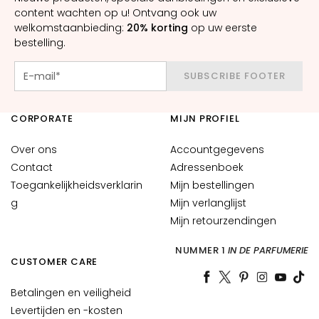
n
content wachten op u! Ontvang ook uw
welkomstaanbieding:
20% korting
op uw eerste
S
bestelling.
e
r
SUBSCRIBE FOOTER
u
m
s
CORPORATE
MIJN PROFIEL
G
Over ons
Accountgegevens
e
Contact
Adressenboek
z
Toegankelijkheidsverklarin
Mijn bestellingen
i
g
Mijn verlanglijst
c
Mijn retourzendingen
h
t
NUMMER 1
IN DE PARFUMERIE
s
CUSTOMER CARE
c
r
Betalingen en veiligheid
é
Levertijden en -kosten