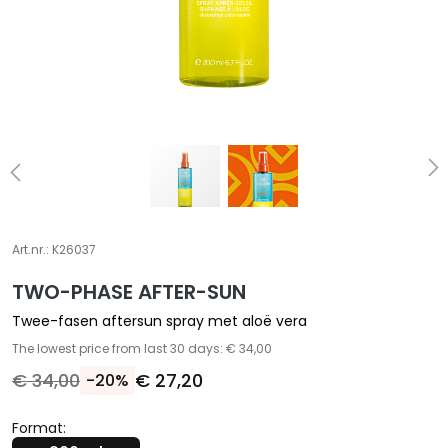
A
S
p
e
c
i
a
l
e
b
e
Art.nr.:
K26037
h
TWO-PHASE AFTER-SUN
a
n
Twee-fasen aftersun spray met aloë vera
d
The lowest price from last 30 days: € 34,00
e
€ 34,00
€ 27,20
-20%
l
i
Format:
n