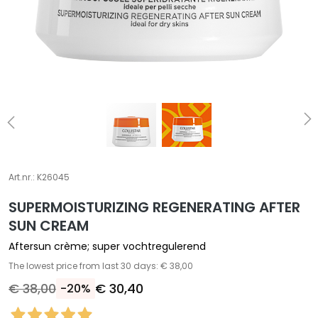
A
S
p
e
c
i
a
l
e
b
e
Art.nr.:
K26045
h
SUPERMOISTURIZING REGENERATING AFTER
a
n
SUN CREAM
d
Aftersun crème; super vochtregulerend
e
The lowest price from last 30 days: € 38,00
l
€ 38,00
€ 30,40
-20%
i
n