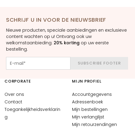
m
e
s
SCHRIJF U IN VOOR DE NIEUWSBRIEF
O
Nieuwe producten, speciale aanbiedingen en exclusieve
o
content wachten op u! Ontvang ook uw
g
welkomstaanbieding:
20% korting
op uw eerste
-
bestelling.
e
n
SUBSCRIBE FOOTER
l
i
CORPORATE
MIJN PROFIEL
p
c
Over ons
Accountgegevens
o
Contact
Adressenboek
n
Toegankelijkheidsverklarin
Mijn bestellingen
t
g
Mijn verlanglijst
o
Mijn retourzendingen
u
r