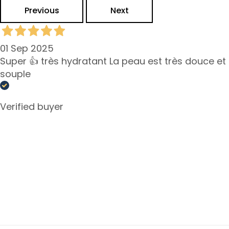
n
Previous
Next
S
e
01 Sep 2025
r
Super 👍 très hydratant La peau est très douce et
u
m
souple
s
G
Verified buyer
e
z
i
c
h
t
s
c
r
é