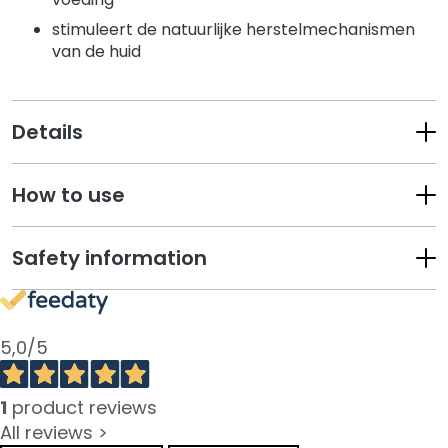
s
stimuleert de natuurlijke herstelmechanismen
M
van de huid
a
s
k
Details
e
r
s
How to use
e
n
e
Safety information
x
f
o
l
5,0
/5
i
ë
1
product reviews
r
All reviews >
e