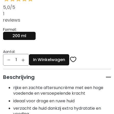
g
5,0
/5
e
n
1
reviews
G
e
Format:
z
200 ml
i
c
h
Aantal:
Aantal
t
In Winkelwagen
s
r
e
Beschrijving
i
n
rijke en zachte aftersuncrème met een hoge
i
voedende en versoepelende kracht
g
ideaal voor droge en ruwe huid
e
verzacht de huid dankzij extra hydratatie en
r
voeding