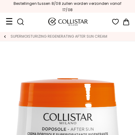
Bestellingen tussen 8/08 zullen worden verzonden vanaf
17/08
Wi
Travel
SUPERMOISTURIZING REGENERATING AFTER SUN CREAM
Size
Nieuw
GEZICHT
C
A
T
E
G
O
R
I