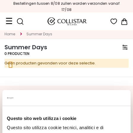
Bestellingen tussen 8/08 zullen worden verzonden vanaf
17/08
Wi
Home
Summer Days
Travel
Size
Summer Days
0
PRODUCTEN
Nieuw
Geen producten gevonden voor deze selectie.
GEZICHT
C
A
T
SCHRIJF U IN VOOR DE NIEUWSBRIEF
E
G
Nieuwe producten, speciale aanbiedingen en exclusieve
O
content wachten op u! Ontvang ook uw
Questo sito web utilizza i cookie
R
welkomstaanbieding:
20% korting
op uw eerste
I
bestelling.
Questo sito utilizza cookie tecnici, analitici e di