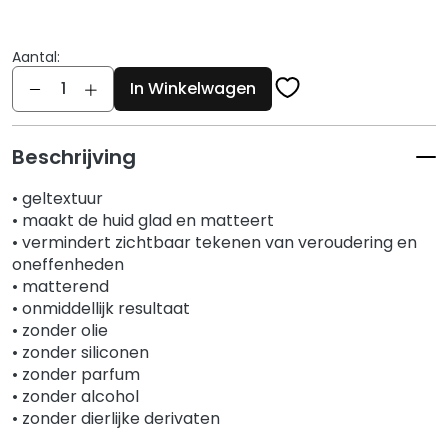
g
e
n
Aantal:
Aantal
G
In Winkelwagen
e
z
i
Beschrijving
c
• geltextuur
h
• maakt de huid glad en matteert
t
• vermindert zichtbaar tekenen van veroudering en
s
oneffenheden
r
• matterend
e
• onmiddellijk resultaat
i
• zonder olie
n
• zonder siliconen
i
• zonder parfum
g
• zonder alcohol
e
• zonder dierlijke derivaten
r