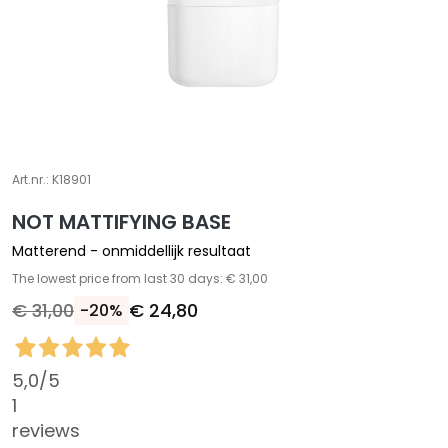
S
p
e
c
i
a
l
Art.nr.:
K18901
e
b
NOT MATTIFYING BASE
e
Matterend - onmiddellijk resultaat
h
The lowest price from last 30 days: € 31,00
a
€ 31,00
€ 24,80
-20%
n
d
e
5,0
/5
l
i
1
n
reviews