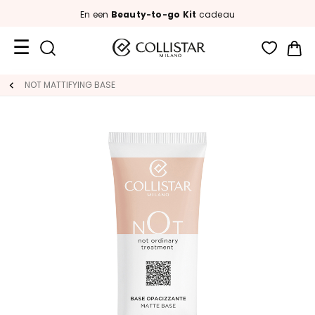
En een
Beauty-to-go Kit
cadeau
Wi
Travel
NOT MATTIFYING BASE
Size
Nieuw
GEZICHT
C
A
T
E
G
O
R
I
A