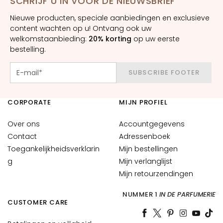
SCHRIJF U IN VOOR DE NIEUWSBRIEF
E
Nieuwe producten, speciale aanbiedingen en exclusieve
S
content wachten op u! Ontvang ook uw
I
welkomstaanbieding:
20% korting
op uw eerste
G
bestelling.
E
N
SUBSCRIBE FOOTER
Z
A
CORPORATE
MIJN PROFIEL
M
a
Over ons
Accountgegevens
g
Contact
Adressenboek
i
Toegankelijkheidsverklarin
Mijn bestellingen
c
g
Mijn verlanglijst
d
Mijn retourzendingen
r
o
NUMMER 1
IN DE PARFUMERIE
p
CUSTOMER CARE
s