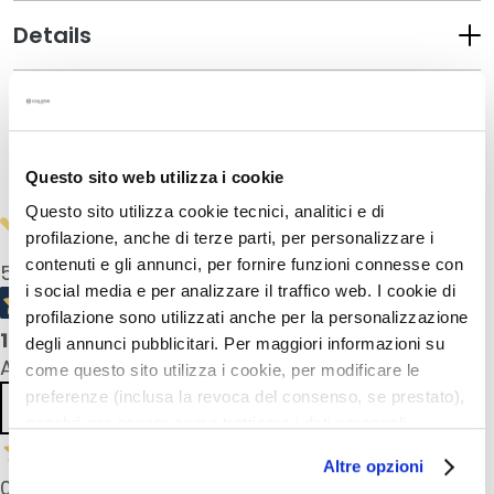
s
Details
M
a
s
How to use
k
e
Safety information
r
Questo sito web utilizza i cookie
s
Questo sito utilizza cookie tecnici, analitici e di
e
profilazione, anche di terze parti, per personalizzare i
n
contenuti e gli annunci, per fornire funzioni connesse con
5,0
/5
e
i social media e per analizzare il traffico web. I cookie di
x
profilazione sono utilizzati anche per la personalizzazione
f
1
product reviews
degli annunci pubblicitari. Per maggiori informazioni su
o
All reviews >
come questo sito utilizza i cookie, per modificare le
l
preferenze (inclusa la revoca del consenso, se prestato),
i
Previous
Next
nonché per sapere come trattiamo i dati personali –
ë
anche raccolti tramite cookie – può consultare
r
Altre opzioni
e
l’informativa cookie completa e l’informativa privacy
06 Nov 2023