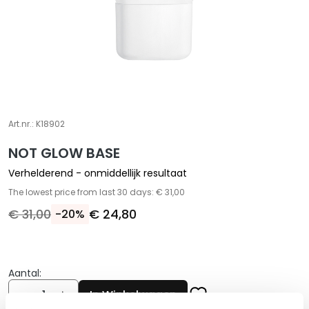
A
S
p
e
c
i
a
l
Art.nr.:
K18902
e
NOT GLOW BASE
b
e
Verhelderend - onmiddellijk resultaat
h
The lowest price from last 30 days: € 31,00
a
€ 31,00
€ 24,80
-20%
n
d
e
l
Aantal:
i
Aantal
In Winkelwagen
n