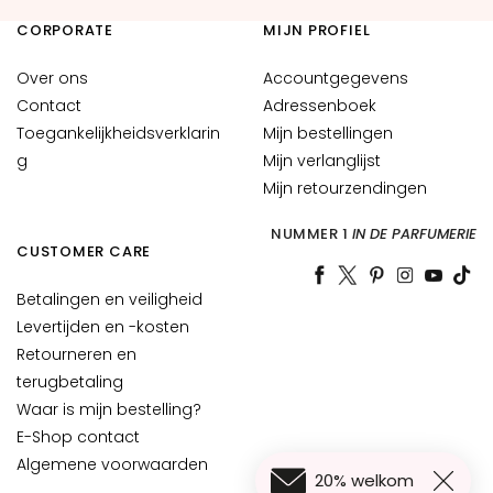
n
CORPORATE
MIJN PROFIEL
S
Over ons
Accountgegevens
e
Contact
r
Adressenboek
u
Toegankelijkheidsverklarin
Mijn bestellingen
m
g
Mijn verlanglijst
s
Mijn retourzendingen
G
NUMMER 1
IN DE PARFUMERIE
e
CUSTOMER CARE
z
Betalingen en veiligheid
i
c
Levertijden en -kosten
h
Retourneren en
t
terugbetaling
s
Waar is mijn bestelling?
c
E-Shop contact
r
Algemene voorwaarden
é
20% welkom