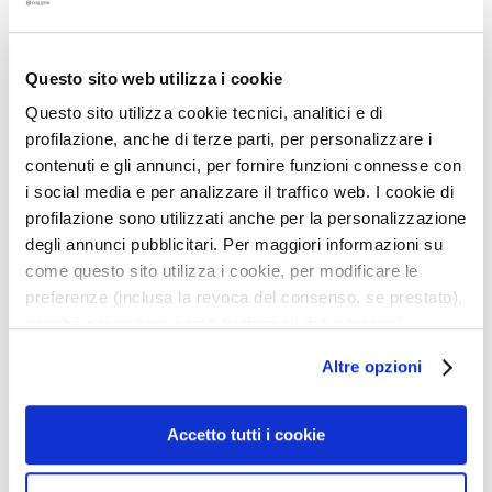
g
e
Beschrijving
n
Questo sito web utilizza i cookie
G
• vloeiende textuur
Questo sito utilizza cookie tecnici, analitici e di
• maakt de huid glad en hydrateert
e
profilazione, anche di terze parti, per personalizzare i
• verhelderend
z
contenuti e gli annunci, per fornire funzioni connesse con
• onmiddellijk resultaat
i
• zonder siliconen
i social media e per analizzare il traffico web. I cookie di
c
• zonder alcohol
profilazione sono utilizzati anche per la personalizzazione
h
• zonder dierlijke derivaten
degli annunci pubblicitari. Per maggiori informazioni su
t
come questo sito utilizza i cookie, per modificare le
s
r
preferenze (inclusa la revoca del consenso, se prestato),
Details
e
nonché per sapere come trattiamo i dati personali –
i
anche raccolti tramite cookie – può consultare
Altre opzioni
n
How to use
l’informativa cookie completa e l’informativa privacy
i
disponibili
qui
. Le ricordiamo che, qualora clicchi su
g
“Utilizza solo i cookie necessari”, non sarà installato
Accetto tutti i cookie
Safety information
e
alcun cookie o altro strumento di tracciamento diverso da
r
quelli tecnici. Cliccando su “Accetto tutti i cookie”,