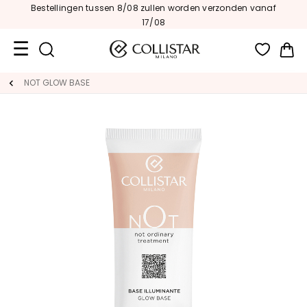
Bestellingen tussen 8/08 zullen worden verzonden vanaf
17/08
Wi
Travel
NOT GLOW BASE
Size
Nieuw
GEZICHT
C
A
T
E
G
O
R
I