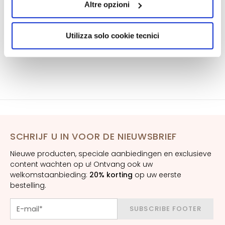
s
Altre opzioni
presterà il consenso all’installazione di tutti i cookie
utilizzati dal sito. Cliccando su “Altre opzioni”, potrà
M
scegliere, in modo più granulare, quali cookie
a
Utilizza solo cookie tecnici
autorizzare.
s
k
e
r
s
e
n
e
SCHRIJF U IN VOOR DE NIEUWSBRIEF
x
f
Nieuwe producten, speciale aanbiedingen en exclusieve
o
content wachten op u! Ontvang ook uw
l
welkomstaanbieding:
20% korting
op uw eerste
i
bestelling.
ë
r
SUBSCRIBE FOOTER
e