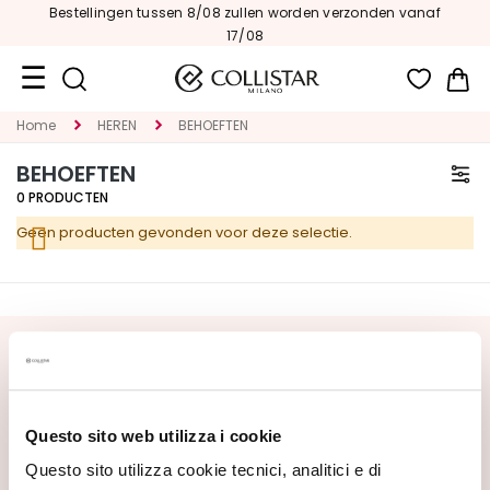
Bestellingen tussen 8/08 zullen worden verzonden vanaf
17/08
Wi
Home
HEREN
BEHOEFTEN
Travel
Size
BEHOEFTEN
0
PRODUCTEN
Nieuw
Geen producten gevonden voor deze selectie.
GEZICHT
C
A
T
SCHRIJF U IN VOOR DE NIEUWSBRIEF
E
G
Nieuwe producten, speciale aanbiedingen en exclusieve
O
content wachten op u! Ontvang ook uw
Questo sito web utilizza i cookie
R
welkomstaanbieding:
20% korting
op uw eerste
I
bestelling.
Questo sito utilizza cookie tecnici, analitici e di