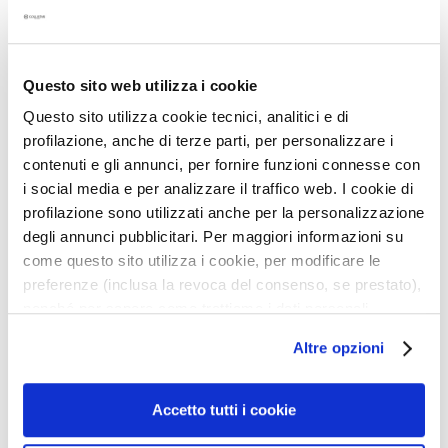
s
M
a
Questo sito web utilizza i cookie
s
k
Questo sito utilizza cookie tecnici, analitici e di
e
profilazione, anche di terze parti, per personalizzare i
TWIST VELVET BRONZER
MAGICA LOOSE
r
contenuti e gli annunci, per fornire funzioni connesse con
BRONZING POWDER
s
i social media e per analizzare il traffico web. I cookie di
e
profilazione sono utilizzati anche per la personalizzazione
Bronzerstick met een
Losse bronzingpoeder voor
n
degli annunci pubblicitari. Per maggiori informazioni su
natuurlijke matte finish en
een zonovergoten huid en
e
een fluweelzacht gevoel.
een stralende teint, het
come questo sito utilizza i cookie, per modificare le
x
Natuurlijk gebronzed effect.
hele jaar door.
€ 32,00
-20%
€ 42,00
-20%
preferenze (inclusa la revoca del consenso, se prestato),
€ 25,60
€ 33,60
f
nonché per sapere come trattiamo i dati personali –
o
anche raccolti tramite cookie – può consultare
l
Altre opzioni
l’informativa cookie completa e l’informativa privacy
i
disponibili
qui
. Le ricordiamo che, qualora clicchi su
ë
Voeg
Voeg
“Utilizza solo i cookie necessari”, non sarà installato
Accetto tutti i cookie
r
toe
toe
alcun cookie o altro strumento di tracciamento diverso da
e
aan
aan