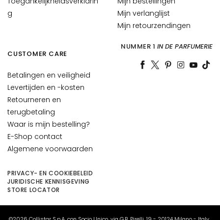
Toegankelijkheidsverklarin
Mijn bestellingen
E
g
Mijn verlanglijst
S
Mijn retourzendingen
I
NUMMER 1
IN DE PARFUMERIE
G
CUSTOMER CARE
E
N
Betalingen en veiligheid
Z
Levertijden en -kosten
A
Retourneren en
M
terugbetaling
a
Waar is mijn bestelling?
g
E-Shop contact
i
Algemene voorwaarden
c
d
PRIVACY- EN COOKIEBELEID
r
JURIDISCHE KENNISGEVING
o
STORE LOCATOR
p
s
©2026 Collistar S.p.A. con Socio Unico, via G.B. Pirelli, 19 - 20124 Milano - Italy