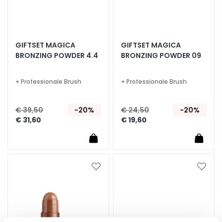
g
e
n
G
GIFTSET MAGICA
GIFTSET MAGICA
e
BRONZING POWDER 4.4
BRONZING POWDER 09
z
i
+ Professionale Brush
+ Professionale Brush
c
h
€ 39,50
-20%
€ 24,50
-20%
t
€ 31,60
€ 19,60
s
r
e
i
n
Voeg
Voeg
i
toe
toe
aan
aan
g
verlanglijst
verlan
e
r