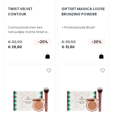
A
TWIST VELVET
GIFTSET MAGICA LOOSE
S
CONTOUR
BRONZING POWDER
p
e
c
Contourstick met een
+ Professionale Brush
natuurlijke matte finish en
i
een fluweelzacht gevoel.
a
Natuurlijk contour effect.
€ 32,00
-20%
€ 39,50
-20%
l
€ 25,60
€ 31,60
e
b
e
h
Voeg
Voeg
a
toe
toe
n
aan
aan
d
verlanglijst
verlan
e
l
i
n