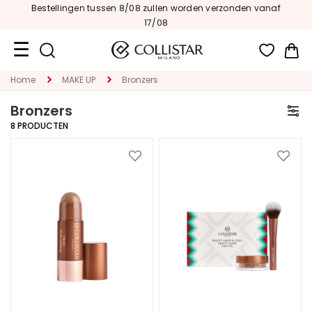
Bestellingen tussen 8/08 zullen worden verzonden vanaf
17/08
Wi
Home
MAKE UP
Bronzers
Travel
Size
Bronzers
8
PRODUCTEN
Nieuw
GEZICHT
Voeg
Voeg
toe
toe
C
aan
aan
A
verlanglijst
verlan
T
E
G
O
R
I