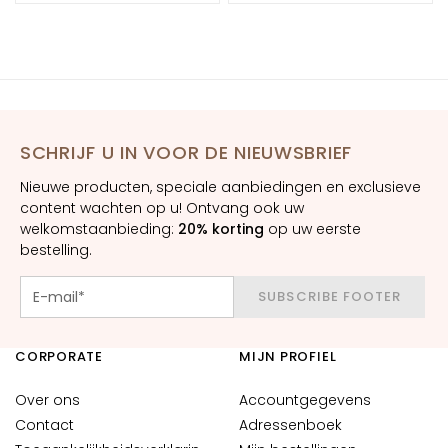
m
e
s
O
o
g
SCHRIJF U IN VOOR DE NIEUWSBRIEF
-
e
Nieuwe producten, speciale aanbiedingen en exclusieve
n
content wachten op u! Ontvang ook uw
welkomstaanbieding:
20% korting
op uw eerste
l
bestelling.
i
p
SUBSCRIBE FOOTER
c
o
n
CORPORATE
MIJN PROFIEL
t
o
Over ons
Accountgegevens
u
Contact
Adressenboek
r