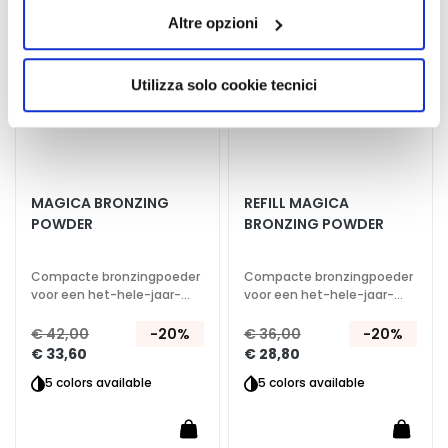
quelli tecnici. Cliccando su “Accetto tutti i cookie”,
n
verlanglijst
verlan
Altre opzioni
presterà il consenso all’installazione di tutti i cookie
S
utilizzati dal sito. Cliccando su “Altre opzioni”, potrà
e
scegliere, in modo più granulare, quali cookie
Utilizza solo cookie tecnici
r
autorizzare.
u
m
s
G
MAGICA BRONZING
REFILL MAGICA
POWDER
BRONZING POWDER
e
z
i
Compacte bronzingpoeder
Compacte bronzingpoeder
c
voor een het-hele-jaar-
voor een het-hele-jaar-
door zonnige glow.
door zonnige glow.
h
€ 42,00
-20%
€ 36,00
-20%
t
€ 33,60
€ 28,80
s
5 colors available
5 colors available
c
r
é