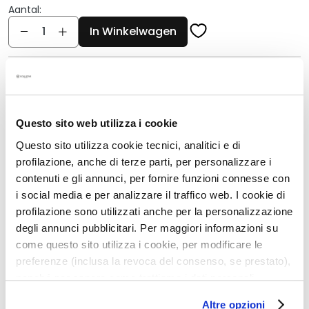
g
Aantal:
e
Aantal
In Winkelwagen
n
G
Beschrijving
e
z
Geconcentreerde en licht geparfumeerde
i
zelfbruinende druppels met magische textuur
c
Questo sito web utilizza i cookie
h
Gouden, natuurlijke en stralende teint
Questo sito utilizza cookie tecnici, analitici e di
t
Aanpasbaar effect; meer druppels, meer kleur
profilazione, anche di terze parti, per personalizzare i
s
contenuti e gli annunci, per fornire funzioni connesse con
Ultrarapide werking: werkt in minder dan een uur
r
i social media e per analizzare il traffico web. I cookie di
Egaal resultaat, zonder strepen
e
profilazione sono utilizzati anche per la personalizzazione
i
Geschikt voor alle huidtinten
degli annunci pubblicitari. Per maggiori informazioni su
n
30 ml
come questo sito utilizza i cookie, per modificare le
i
preferenze (inclusa la revoca del consenso, se prestato),
g
nonché per sapere come trattiamo i dati personali –
e
anche raccolti tramite cookie – può consultare
Details
r
Altre opzioni