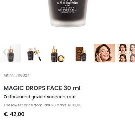
A
S
p
e
c
i
a
l
e
b
e
Art.nr.:
7008271
h
MAGIC DROPS FACE 30 ml
a
n
Zelfbruinend gezichtsconcentraat
d
The lowest price from last 30 days: € 33,60
e
€ 42,00
l
i
n