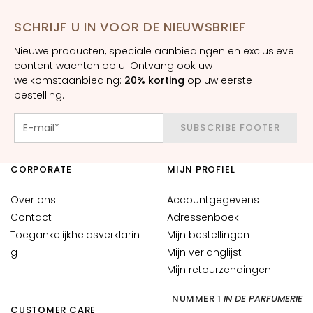
n
SCHRIJF U IN VOOR DE NIEUWSBRIEF
S
Nieuwe producten, speciale aanbiedingen en exclusieve
e
content wachten op u! Ontvang ook uw
r
welkomstaanbieding:
20% korting
op uw eerste
u
bestelling.
m
s
SUBSCRIBE FOOTER
G
e
CORPORATE
MIJN PROFIEL
z
i
Over ons
Accountgegevens
c
Contact
Adressenboek
h
Toegankelijkheidsverklarin
Mijn bestellingen
t
g
Mijn verlanglijst
s
Mijn retourzendingen
c
r
NUMMER 1
IN DE PARFUMERIE
é
CUSTOMER CARE