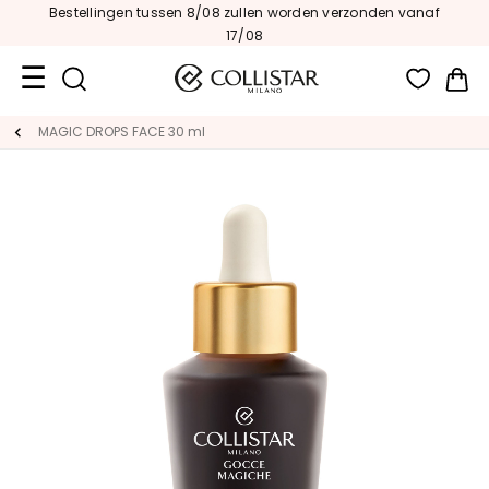
Bestellingen tussen 8/08 zullen worden verzonden vanaf
17/08
Wi
Travel
MAGIC DROPS FACE 30 ml
Size
Nieuw
GEZICHT
C
A
T
E
G
O
R
I