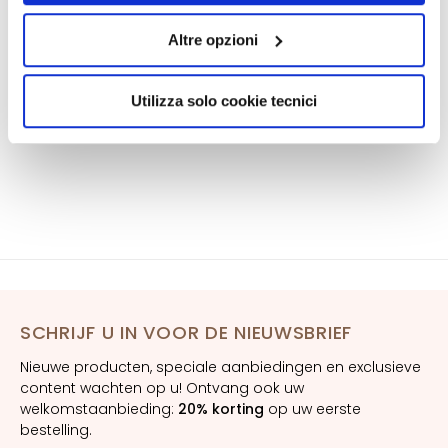
s
How to use
quelli tecnici. Cliccando su “Accetto tutti i cookie”,
Altre opzioni
M
presterà il consenso all’installazione di tutti i cookie
a
utilizzati dal sito. Cliccando su “Altre opzioni”, potrà
s
scegliere, in modo più granulare, quali cookie
Utilizza solo cookie tecnici
k
autorizzare.
e
r
s
e
n
e
x
f
o
SCHRIJF U IN VOOR DE NIEUWSBRIEF
l
Nieuwe producten, speciale aanbiedingen en exclusieve
i
content wachten op u! Ontvang ook uw
ë
welkomstaanbieding:
20% korting
op uw eerste
r
bestelling.
e