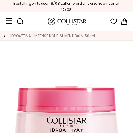
Bestellingen tussen 8/08 zullen worden verzonden vanaf
17/08
Wi
Travel
IDROATTIVA+ INTENSE NOURISHMENT BALM 50 ml
Size
Nieuw
GEZICHT
C
A
T
E
G
O
R
I