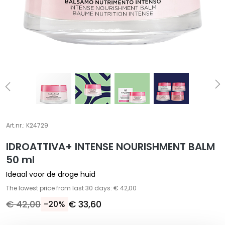
A
S
p
e
c
i
a
l
e
b
e
Art.nr.:
K24729
h
IDROATTIVA+ INTENSE NOURISHMENT BALM
a
n
50 ml
d
Ideaal voor de droge huid
e
The lowest price from last 30 days: € 42,00
l
€ 42,00
€ 33,60
-20%
i
n