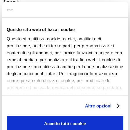
g
Format:
e
50 ml
n
G
Aantal:
Questo sito web utilizza i cookie
e
Aantal
In Winkelwagen
z
Questo sito utilizza cookie tecnici, analitici e di
i
profilazione, anche di terze parti, per personalizzare i
c
contenuti e gli annunci, per fornire funzioni connesse con
Beschrijving
h
i social media e per analizzare il traffico web. I cookie di
t
profilazione sono utilizzati anche per la personalizzazione
• 100 uren hydratatie
s
degli annunci pubblicitari. Per maggiori informazioni su
• Volle en voedende textuur
r
• 100% vegan formule
come questo sito utilizza i cookie, per modificare le
e
• 95% van natuurlijke oorsprong
preferenze (inclusa la revoca del consenso, se prestato),
i
• 0% siliconen
nonché per sapere come trattiamo i dati personali –
n
• Ideaal voor de droge huid
anche raccolti tramite cookie – può consultare
i
Altre opzioni
l’informativa cookie completa e l’informativa privacy
g
disponibili
qui
. Le ricordiamo che, qualora clicchi su
Details
e
“Utilizza solo i cookie necessari”, non sarà installato
Accetto tutti i cookie
r
alcun cookie o altro strumento di tracciamento diverso da