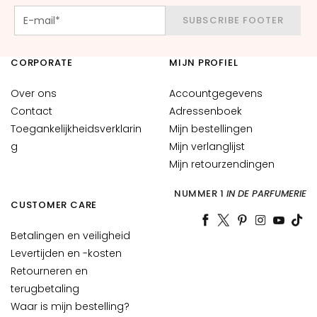
n
SUBSCRIBE FOOTER
S
e
CORPORATE
MIJN PROFIEL
r
u
Over ons
Accountgegevens
m
Contact
Adressenboek
s
Toegankelijkheidsverklarin
Mijn bestellingen
G
g
Mijn verlanglijst
e
Mijn retourzendingen
z
i
NUMMER 1
IN DE PARFUMERIE
CUSTOMER CARE
c
h
Betalingen en veiligheid
t
Levertijden en -kosten
s
Retourneren en
c
terugbetaling
r
Waar is mijn bestelling?
é