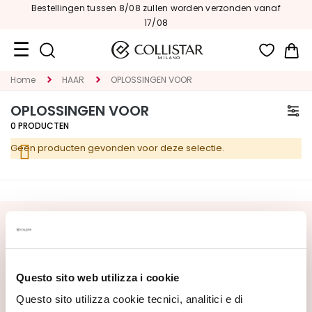
Bestellingen tussen 8/08 zullen worden verzonden vanaf
17/08
Wi
Home
HAAR
OPLOSSINGEN VOOR
Travel
Size
OPLOSSINGEN VOOR
0
PRODUCTEN
Nieuw
Geen producten gevonden voor deze selectie.
GEZICHT
C
A
T
SCHRIJF U IN VOOR DE NIEUWSBRIEF
E
G
Nieuwe producten, speciale aanbiedingen en exclusieve
O
content wachten op u! Ontvang ook uw
Questo sito web utilizza i cookie
R
welkomstaanbieding:
20% korting
op uw eerste
I
bestelling.
Questo sito utilizza cookie tecnici, analitici e di