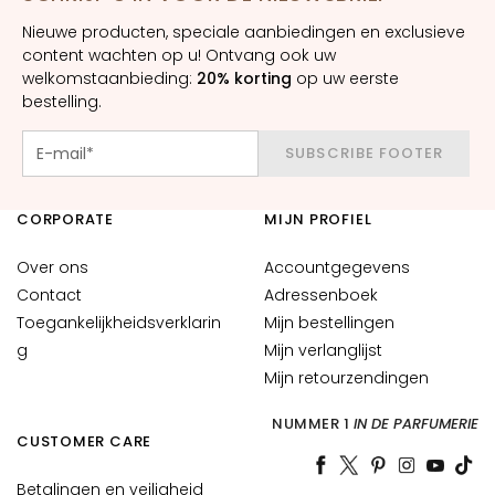
m
Nieuwe producten, speciale aanbiedingen en exclusieve
e
content wachten op u! Ontvang ook uw
s
welkomstaanbieding:
20% korting
op uw eerste
bestelling.
O
o
g
SUBSCRIBE FOOTER
-
e
CORPORATE
MIJN PROFIEL
n
l
Over ons
Accountgegevens
i
Contact
Adressenboek
p
Toegankelijkheidsverklarin
Mijn bestellingen
c
g
Mijn verlanglijst
o
Mijn retourzendingen
n
t
NUMMER 1
IN DE PARFUMERIE
o
CUSTOMER CARE
u
r
Betalingen en veiligheid