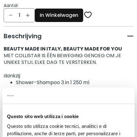
g
Aantal:
e
Aantal
In Winkelwagen
n
G
e
Beschrijving
z
i
BEAUTY MADE IN ITALY, BEAUTY MADE FOR YOU
c
MET COLLISTAR IS ÉÉN BEWEGING GENOEG OM JE
UNIEKE STIJL ELKE DAG TE VERSTERKEN.
h
t
dankzij:
s
Shower-Shampoo 3 in 1 250 ml
r
e
Purifying Cleansing Gel Face 125 ml
i
n
i
Details
Questo sito web utilizza i cookie
g
e
Questo sito utilizza cookie tecnici, analitici e di
r
profilazione, anche di terze parti, per personalizzare i
Safety information