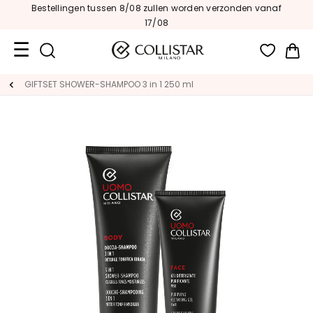
Bestellingen tussen 8/08 zullen worden verzonden vanaf
17/08
Wi
Travel
GIFTSET SHOWER-SHAMPOO 3 in 1 250 ml
Size
Nieuw
GEZICHT
C
A
T
E
G
O
R
I