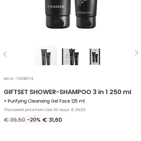
A
S
p
e
c
i
a
l
e
b
e
Art.nr.:
7008574
h
GIFTSET SHOWER-SHAMPOO 3 in 1 250 ml
a
n
+ Purifying Cleansing Gel Face 125 ml
d
The lowest price from last 30 days: € 39,50
e
€ 39,50
€ 31,60
-20%
l
i
n