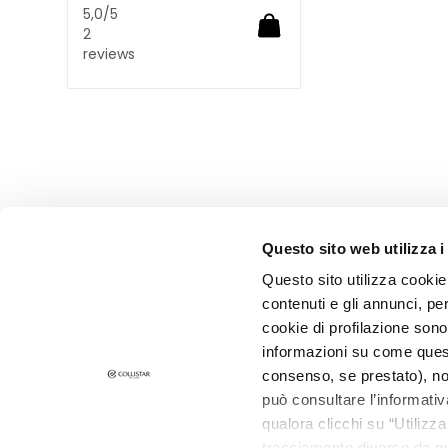
Glass Skin
5,0
/5
2
Verstevigen
reviews
Anticellulite en
Afslanken
Magic Drops
ZONVERZORGING
CATEGORIA
Crémes
Oliën
Questo sito web utilizza i
Sprays
Questo sito utilizza cookie 
Zon stick
contenuti e gli annunci, pe
cookie di profilazione sono
Aftersun
informazioni su come questo
SCHRIJF U IN VOOR DE NIEUWSBRIEF
Zonbescherming
consenso, se prestato), no
haar
può consultare l’informativ
Nieuwe producten, speciale aanbiedingen en exclus
content wachten op u! Ontvang ook uw
qualora clicchi su “Utilizz
ZELFBRUINERS
welkomstaanbieding:
20% korting
op uw eerste
tracciamento diverso da que