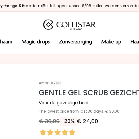
y-to-go Kit
cadeau
|
Bestellingen tussen 8/08 zullen worden verzonde
ichaam
magic drops
zonverzorging
make up
haa
Art.nr.:
K21931
GENTLE GEL SCRUB GEZICH
Voor de gevoelige huid
The lowest price from last 30 days: € 30,00
€ 30,00
€ 24,00
-20%