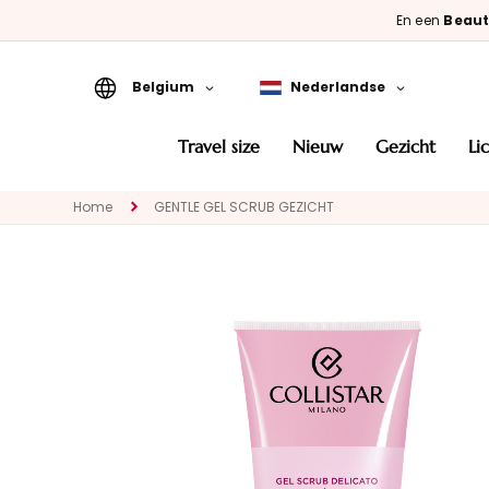
En een
Beaut
Belgium
Nederlandse
Travel Size
travel size
nieuw
gezicht
l
Nieuw
Home
GENTLE GEL SCRUB GEZICHT
GEZICHT
CATEGORIA
Speciale
behandelingen
Gezichtsreinigers
Maskers en
exfoliëren
Serums
Gezichtscrémes