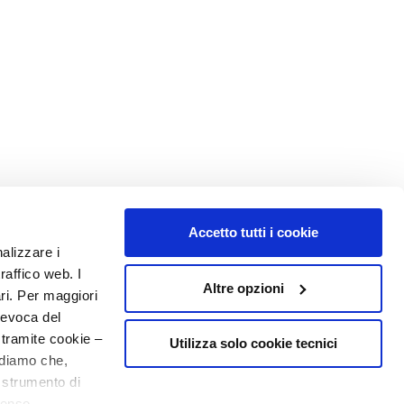
Accetto tutti i cookie
nalizzare i
raffico web. I
Altre opzioni
ari. Per maggiori
MIJN PROFIEL
revoca del
Accountgegevens
 tramite cookie –
Utilizza solo cookie tecnici
rdiamo che,
Adressenboek
o strumento di
Mijn bestellingen
20% welkom
senso