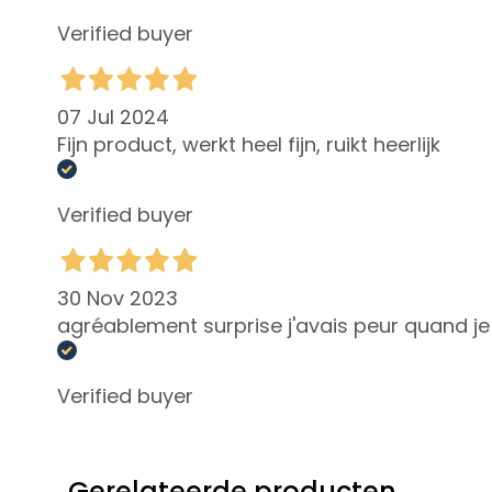
Unica
Verified buyer
NOT
LICHAAM
CATEGORIA
07 Jul 2024
Crémes en Oliën
Fijn product, werkt heel fijn, ruikt heerlijk
Bad en Douche
Exfoliëren/scrubben
Verified buyer
Deodorant
Zelfbruiners
30 Nov 2023
superserum
agréablement surprise j'avais peur quand je 
ESIGENZA
Zelfbruiners
Verified buyer
Glass Skin
Hydratatie en
Comfort
Gerelateerde producten