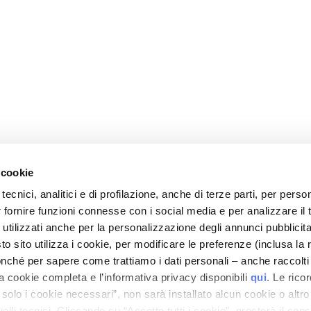
 cookie
tecnici, analitici e di profilazione, anche di terze parti, per perso
r fornire funzioni connesse con i social media e per analizzare il t
 utilizzati anche per la personalizzazione degli annunci pubblicit
CORPORATE
CUSTOMER CARE
 sito utilizza i cookie, per modificare le preferenze (inclusa la 
Over ons
Betalingen en veiligheid
nché per sapere come trattiamo i dati personali – anche raccolti
a cookie completa e l’informativa privacy disponibili
qui
. Le rico
ieve
Contact
Levertijden en -kosten
a solo i cookie necessari”, non sarà installato alcun cookie o altr
Toegankelijkheidsverklaring
Retourneren en
lli tecnici. Cliccando su “Accetto tutti i cookie”, presterà il con