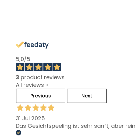
behandelen
Doffe en oneffen
huid
Gevoelige huid
Rimpels
Verlies van kleur en
5,0
/5
stevigheid
LINEE
3
product reviews
Magic drops
All reviews >
Attivi Puri
Previous
Next
Idro-attiva
Rigenera
31 Jul 2025
Lift HD+
Das Gesichtspeeling ist sehr sanft, aber rei
Futura