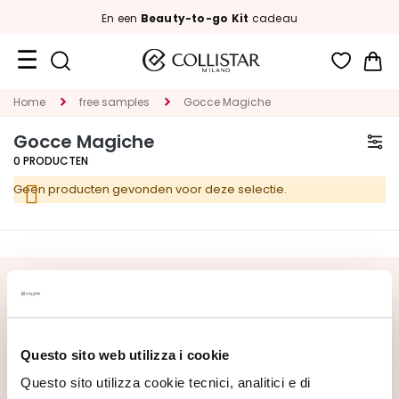
En een
Beauty-to-go Kit
cadeau
Wi
Travel
Home
free samples
Gocce Magiche
Size
Gocce Magiche
Nieuw
0
PRODUCTEN
Geen producten gevonden voor deze selectie.
GEZICHT
C
A
T
E
SCHRIJF U IN VOOR DE NIEUWSBRIEF
G
Nieuwe producten, speciale aanbiedingen en exclusieve
O
content wachten op u! Ontvang ook uw
R
Questo sito web utilizza i cookie
welkomstaanbieding:
20% korting
op uw eerste
I
bestelling.
Questo sito utilizza cookie tecnici, analitici e di
A