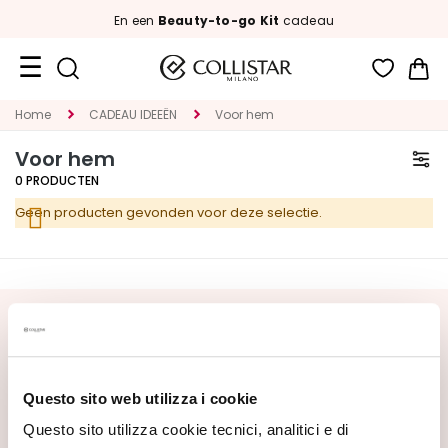
En een
Beauty-to-go Kit
cadeau
Wi
Travel
Home
CADEAU IDEEËN
Voor hem
Size
Voor hem
Nieuw
0
PRODUCTEN
Geen producten gevonden voor deze selectie.
GEZICHT
C
A
T
E
SCHRIJF U IN VOOR DE NIEUWSBRIEF
G
Nieuwe producten, speciale aanbiedingen en exclusieve
O
content wachten op u! Ontvang ook uw
R
Questo sito web utilizza i cookie
welkomstaanbieding:
20% korting
op uw eerste
I
bestelling.
Questo sito utilizza cookie tecnici, analitici e di
A