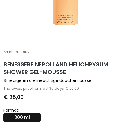
A
S
p
e
c
i
a
l
Art.nr.:
7003169
e
BENESSERE NEROLI AND HELICHRYSUM
b
SHOWER GEL-MOUSSE
e
h
Smeuïge en crèmeachtige douchemousse
a
The lowest price from last 30 days: € 20,00
n
€ 25,00
d
e
Format:
l
200 ml
i
n