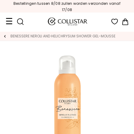
Bestellingen tussen 8/08 zullen worden verzonden vanaf
17/08
Wi
Travel
BENESSERE NEROLI AND HELICHRYSUM SHOWER GEL-MOUSSE
Size
Nieuw
GEZICHT
C
A
T
E
G
O
R
I