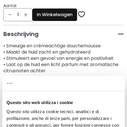
g
Aantal:
e
Aantal
n
In Winkelwagen
G
e
Beschrijving
z
i
• Smeuïge en crèmeachtige douchemousse
c
• Maakt de huid zacht en gehydrateerd
h
• Stimuleert een gevoel van energie en positiviteit
t
• Laat op de huid een licht parfum met aromatische
citrusnoten achter
s
r
e
Details
i
n
Questo sito web utilizza i cookie
i
An extra tip
g
Questo sito utilizza cookie tecnici, analitici e di
e
profilazione, anche di terze parti, per personalizzare i
r
How to use
contenuti e gli annunci, per fornire funzioni connesse con