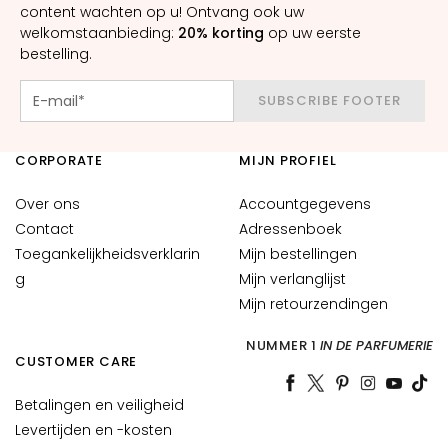
m
content wachten op u! Ontvang ook uw
e
welkomstaanbieding:
20% korting
op uw eerste
bestelling.
s
O
SUBSCRIBE FOOTER
o
g
CORPORATE
-
MIJN PROFIEL
e
Over ons
Accountgegevens
n
Contact
Adressenboek
l
i
Toegankelijkheidsverklarin
Mijn bestellingen
p
g
Mijn verlanglijst
c
Mijn retourzendingen
o
n
NUMMER 1
IN DE PARFUMERIE
CUSTOMER CARE
t
o
Betalingen en veiligheid
u
Levertijden en -kosten
r