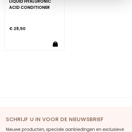
LIQUID HYALURONIC
n
ACID CONDITIONER
S
e
r
€ 28,50
u
m
In Winkelwagen
s
G
e
z
i
c
h
t
s
c
SCHRIJF U IN VOOR DE NIEUWSBRIEF
r
é
Nieuwe producten, speciale aanbiedingen en exclusieve