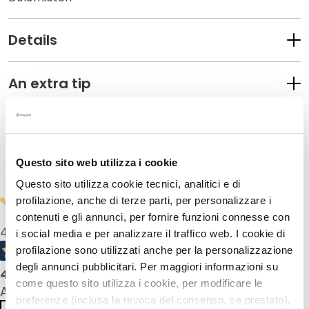
s
M
Details
a
s
k
An extra tip
e
r
How to use
s
e
n
Questo sito web utilizza i cookie
Safety information
e
Questo sito utilizza cookie tecnici, analitici e di
x
profilazione, anche di terze parti, per personalizzare i
f
contenuti e gli annunci, per fornire funzioni connesse con
o
4,5
/5
i social media e per analizzare il traffico web. I cookie di
l
profilazione sono utilizzati anche per la personalizzazione
i
degli annunci pubblicitari. Per maggiori informazioni su
ë
4
product reviews
come questo sito utilizza i cookie, per modificare le
r
All reviews >
preferenze (inclusa la revoca del consenso, se prestato),
e