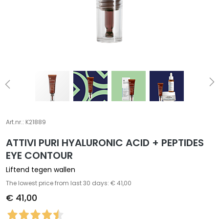
A
S
p
e
c
i
a
l
e
b
e
Art.nr.:
K21889
h
ATTIVI PURI HYALURONIC ACID + PEPTIDES
a
n
EYE CONTOUR
d
Liftend tegen wallen
e
The lowest price from last 30 days: € 41,00
l
€ 41,00
i
n