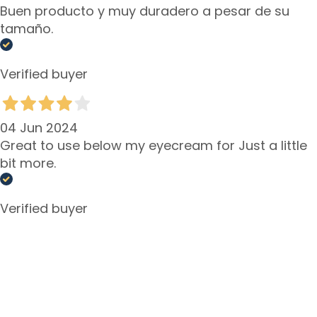
m
Buen producto y muy duradero a pesar de su
e
tamaño.
s
O
Verified buyer
o
g
-
04 Jun 2024
e
Great to use below my eyecream for Just a little
n
bit more.
l
i
p
Verified buyer
c
o
n
t
o
u
r