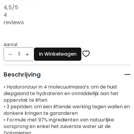
g
4,5
/5
e
4
n
reviews
G
e
z
Aantal:
i
Aantal
In Winkelwagen
c
h
t
Beschrijving
s
r
• Hyaluronzuur in 4 molecuulmassa’s: om de huid
e
diepgaand te hydrateren en onmiddellijk aan het
i
oppervlak te liften
n
• 3 peptiden: om een liftende werking tegen wallen en
i
donkere kringen te garanderen
g
• Formule met 97% ingrediënten van natuurlijke
e
oorsprong en enkel het zuiverste water uit de
r
Dolomieten