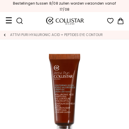
Bestellingen tussen 8/08 zullen worden verzonden vanaf
17/08
Wi
Travel
ATTIVI PURI HYALURONIC ACID + PEPTIDES EYE CONTOUR
Size
Nieuw
GEZICHT
C
A
T
E
G
O
R
I