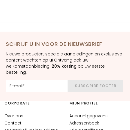
E
S
I
G
E
N
SCHRIJF U IN VOOR DE NIEUWSBRIEF
Z
Nieuwe producten, speciale aanbiedingen en exclusieve
A
content wachten op u! Ontvang ook uw
M
welkomstaanbieding:
20% korting
op uw eerste
bestelling.
a
g
i
SUBSCRIBE FOOTER
c
d
CORPORATE
MIJN PROFIEL
r
o
Over ons
Accountgegevens
p
Contact
Adressenboek
s