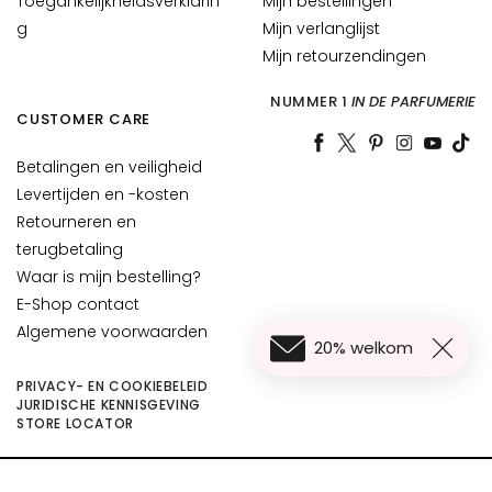
Toegankelijkheidsverklarin
Mijn bestellingen
A
g
Mijn verlanglijst
n
Mijn retourzendingen
t
i
NUMMER 1
IN DE PARFUMERIE
CUSTOMER CARE
-
a
Betalingen en veiligheid
g
Levertijden en -kosten
e
Retourneren en
H
terugbetaling
y
Waar is mijn bestelling?
d
E-Shop contact
r
Algemene voorwaarden
a
20% welkom
t
PRIVACY- EN COOKIEBELEID
e
JURIDISCHE KENNISGEVING
r
€ 41,00
In Winkelwagen
STORE LOCATOR
e
n
©2026 Collistar S.p.A. con Socio Unico, via G.B. Pirelli, 19 - 20124 Milano - Italy