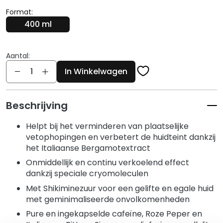
g
e
Format:
n
400 ml
G
e
Aantal:
z
Aantal
In Winkelwagen
i
c
h
Beschrijving
t
s
Helpt bij het verminderen van plaatselijke
r
vetophopingen en verbetert de huidteint dankzij
e
het Italiaanse Bergamotextract
i
Onmiddellijk en continu verkoelend effect
n
dankzij speciale cryomoleculen
i
Met Shikiminezuur voor een gelifte en egale huid
g
met geminimaliseerde onvolkomenheden
e
Pure en ingekapselde cafeïne, Roze Peper en
r