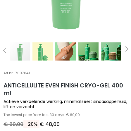
S
p
e
c
i
a
l
e
b
e
Art.nr.:
7007841
h
a
ANTICELLULITE EVEN FINISH CRYO-GEL 400
n
ml
d
Actieve verkoelende werking, minimaliseert sinaasappelhuid,
e
lift en verzacht
l
The lowest price from last 30 days: € 60,00
i
€ 60,00
€ 48,00
-20%
n