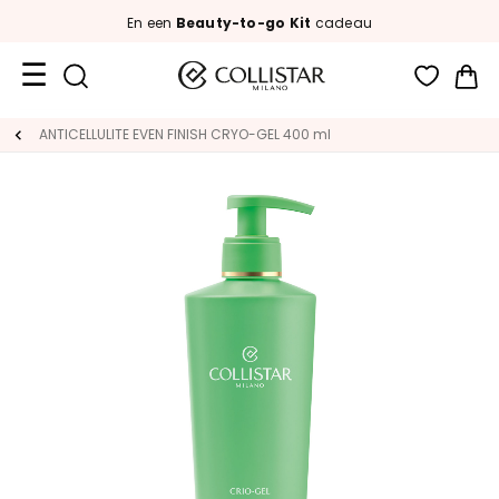
En een
Beauty-to-go Kit
cadeau
Wi
Travel
ANTICELLULITE EVEN FINISH CRYO-GEL 400 ml
Size
Nieuw
GEZICHT
C
A
T
E
G
O
R
I
A