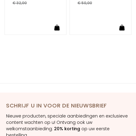
m
€ 32,00
€ 50,00
e
s
O
Winkelwagen
In Winkelwagen
In Wi
o
g
-
e
n
l
i
p
c
o
n
SCHRIJF U IN VOOR DE NIEUWSBRIEF
t
Nieuwe producten, speciale aanbiedingen en exclusieve
o
content wachten op u! Ontvang ook uw
u
welkomstaanbieding:
20% korting
op uw eerste
r
bestelling.