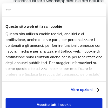
Italiaanse Bittere Sinaasappelinfusie om cellulite
s
onvolkomenheden te voorkomen, behandelen
M
en tegengaan
a
Frisse en lichte textuur met energieke noten
s
k
Questo sito web utilizza i cookie
e
Questo sito utilizza cookie tecnici, analitici e di
Details
r
profilazione, anche di terze parti, per personalizzare i
s
contenuti e gli annunci, per fornire funzioni connesse con
e
i social media e per analizzare il traffico web. I cookie di
An extra tip
n
profilazione sono utilizzati anche per la personalizzazione
e
degli annunci pubblicitari. Per maggiori informazioni su
x
How to use
come questo sito utilizza i cookie, per modificare le
f
preferenze (inclusa la revoca del consenso, se prestato),
o
nonché per sapere come trattiamo i dati personali –
l
Safety information
anche raccolti tramite cookie – può consultare
i
Altre opzioni
l’informativa cookie completa e l’informativa privacy
ë
disponibili
qui
. Le ricordiamo che, qualora clicchi su
r
“Utilizza solo i cookie necessari”, non sarà installato
e
Gerelateerde producten
Accetto tutti i cookie