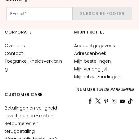
E
SUBSCRIBE FOOTER
S
I
G
CORPORATE
MIJN PROFIEL
E
N
Over ons
Accountgegevens
Z
Contact
Adressenboek
A
Toegankelijkheidsverklarin
Mijn bestellingen
g
M
Mijn verlanglijst
a
Mijn retourzendingen
g
NUMMER 1
IN DE PARFUMERIE
i
CUSTOMER CARE
c
d
Betalingen en veiligheid
r
Levertijden en -kosten
o
Retourneren en
p
terugbetaling
s
Waar is mijn bestelling?