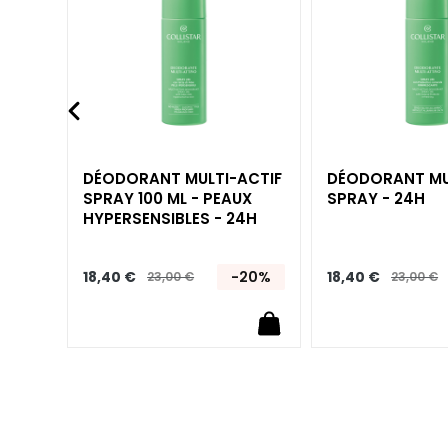
Collistar
liste
liste
d’envie
d’envie
Attivi Puri
Idro-attiva
Rigenera
Lift HD+
Futura
ACTIF
DÉODORANT MULTI-ACTIF
DÉODORANT MU
SPRAY 100 ML - PEAUX
SPRAY - 24H
Unica
HYPERSENSIBLES - 24H
NOT
CORPS
20%
18,40 €
-20%
18,40 €
23,00 €
23,00 €
CATEGORIA
Crèmes et
huiles
Bain et Douche
Exfoliants Corps
Déodorants