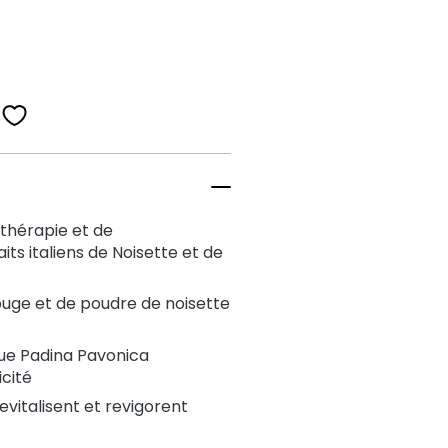
othérapie et de
ts italiens de Noisette et de
ouge et de poudre de noisette
lgue Padina Pavonica
icité
revitalisent et revigorent