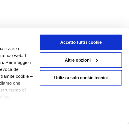
Accetto tutti i cookie
nalizzare i
raffico web. I
Altre opzioni
ari. Per maggiori
MON PROFIL
revoca del
Informations du compte
 tramite cookie –
Utilizza solo cookie tecnici
rdiamo che,
Carnet d'adresses
o strumento di
Mes commandes
20% de bienvenue
senso
Ma liste de souhaits
ere, in modo più
Mes retours
32,00 €
Ajouter au panier
25,60 €
N° 1
EN PARFUMERIE