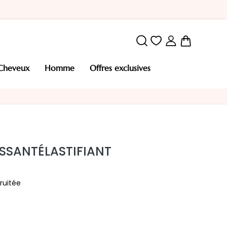
Mon pani
cheveux
homme
offres exclusives
SANT​ ÉLASTIFIANT
fruitée