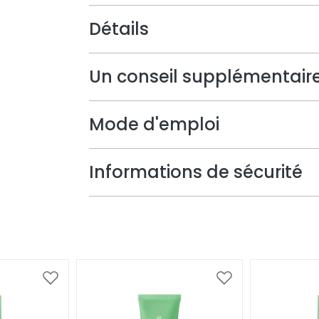
Détails
Un conseil supplémentair
Mode d'emploi
Informations de sécurité
Ajouter
Ajouter
à
à
ma
ma