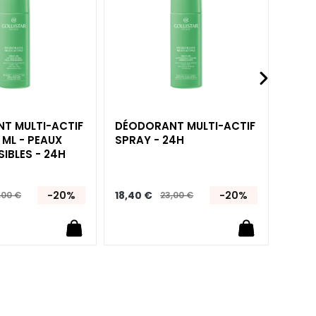
liste
liste
d’envie
d’envie
T MULTI-ACTIF
DÉODORANT MULTI-ACTIF
 ML - PEAUX
SPRAY - 24H
IBLES - 24H
-20%
18,40 €
-20%
,00 €
23,00 €