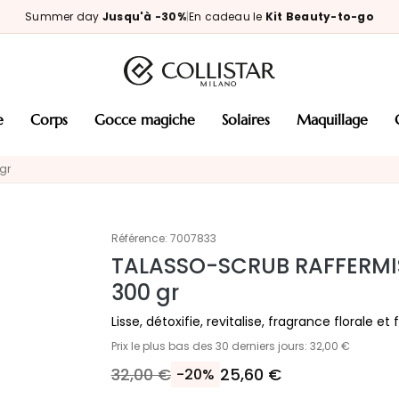
Summer day
Jusqu'à -30%
|
En cadeau le
Kit Beauty-to-go
e
corps
gocce magiche
solaires
maquillage
gr
Référence:
7007833
TALASSO-SCRUB RAFFERMIS
300 gr
Lisse, détoxifie, revitalise, fragrance florale et 
Prix le plus bas des 30 derniers jours: 32,00 €
32,00 €
25,60 €
-20%