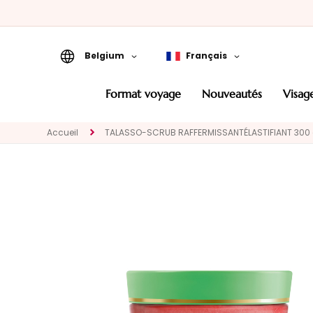
Belgium
Français
Format Voyage
format voyage
nouveautés
visag
Nouveautés
Accueil
TALASSO-SCRUB RAFFERMISSANT​ ÉLASTIFIANT 300 
VISAGE
CATEGORIA
Traitements
spécifiques
Nettoyants et
demaquillants
Masques et
Exfoliants
Sérums