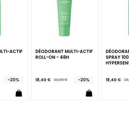
liste
liste
d’envie
d’envie
LTI-ACTIF
DÉODORANT MULTI-ACTIF
DÉODORAN
ROLL-ON - 48H
SPRAY 100
HYPERSENS
-20%
18,40 €
-20%
18,40 €
23,00 €
23