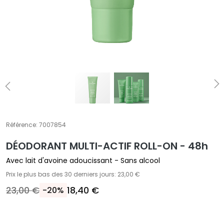
T
r
a
i
t
e
m
e
n
t
Référence:
7007854
s
s
DÉODORANT MULTI-ACTIF ROLL-ON - 48h
p
Avec lait d'avoine adoucissant - Sans alcool
é
Prix le plus bas des 30 derniers jours: 23,00 €
c
23,00 €
18,40 €
i
-20%
f
i