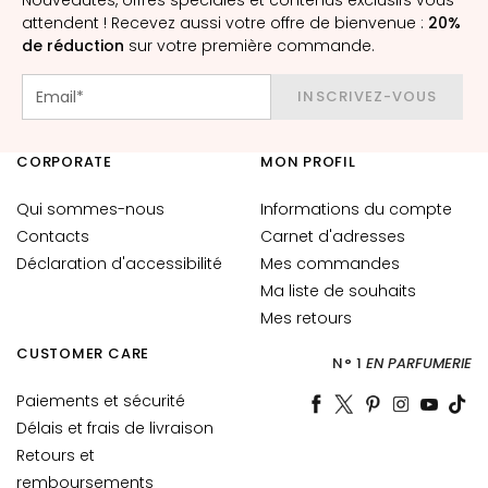
è
attendent ! Recevez aussi votre offre de bienvenue :
20%
m
de réduction
sur votre première commande.
e
s
INSCRIVEZ-VOUS
p
o
u
CORPORATE
MON PROFIL
r
l
Qui sommes-nous
Informations du compte
e
Contacts
Carnet d'adresses
v
Déclaration d'accessibilité
Mes commandes
i
Ma liste de souhaits
s
Mes retours
a
CUSTOMER CARE
g
N° 1
EN PARFUMERIE
e
Paiements et sécurité
C
Délais et frais de livraison
o
Retours et
n
remboursements