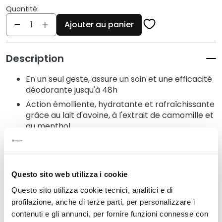
q
Quantité:
u
Quantité
e
Ajouter au panier
s
N
Description
e
t
En un seul geste, assure un soin et une efficacité
t
déodorante jusqu'à 48h
o
Action émolliente, hydratante et rafraîchissante
y
grâce au lait d'avoine, à l'extrait de camomille et
a
au menthol
n
Texture laiteuse, fine et délicate
t
s
e
Questo sito web utilizza i cookie
t
Détails
d
Questo sito utilizza cookie tecnici, analitici e di
e
profilazione, anche di terze parti, per personalizzare i
Mode d'emploi
m
contenuti e gli annunci, per fornire funzioni connesse con