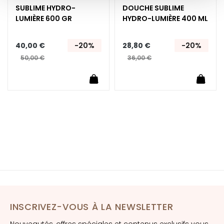
E
SUBLIME HYDRO-
DOUCHE SUBLIME​
x
LUMIÈRE​ 600 GR
HYDRO-LUMIÈRE​ 400 ML
f
o
40,00 €
-20%
28,80 €
-20%
l
50,00 €
36,00 €
i
a
uter au panier
Ajouter au panier
Ajoute
n
t
s
S
é
r
u
m
s
C
INSCRIVEZ-VOUS À LA NEWSLETTER
r
Nouveautés, offres spéciales et contenus exclusifs vous