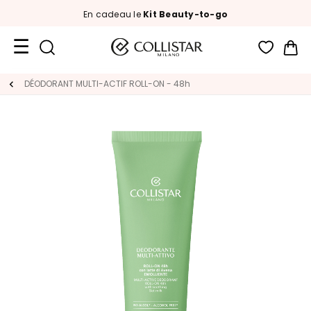
En cadeau le
Kit Beauty-to-go
Mon
Format
DÉODORANT MULTI-ACTIF ROLL-ON - 48h
Voyage
Nouveautés
VISAGE
C
A
T
E
G
O
R
I
A