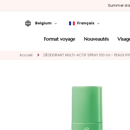
Summer d
Belgium
Français
Format Voyage
format voyage
nouveautés
visag
Nouveautés
Accueil
DÉODORANT MULTI-ACTIF SPRAY 100 ml - PEAUX HY
VISAGE
CATEGORIA
Traitements
spécifiques
Nettoyants et
demaquillants
Masques et
Exfoliants
Sérums