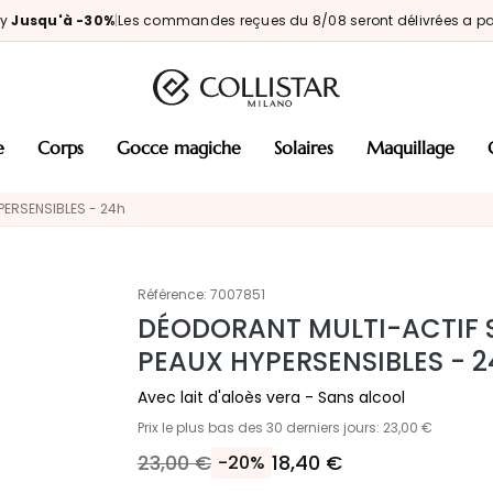
ay
Jusqu'à -30%
|
Les commandes reçues du 8/08 seront délivrées a par
e
corps
gocce magiche
solaires
maquillage
PERSENSIBLES - 24h
Référence:
7007851
DÉODORANT MULTI-ACTIF S
PEAUX HYPERSENSIBLES - 2
Avec lait d'aloès vera - Sans alcool
Prix le plus bas des 30 derniers jours: 23,00 €
23,00 €
18,40 €
-20%