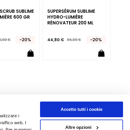
CRUB​ SUBLIME
SUPERSÉRUM​ SUBLIME​
FLUI
IÈRE​ 600 GR
HYDRO-LUMIÈRE​
PROF
RÉNOVATEUR 200 ML
-20%
44,80 €
-20%
27,20
0,00 €
56,00 €
Accetto tutti i cookie
nalizzare i
raffico web. I
Altre opzioni
ari. Per maggiori