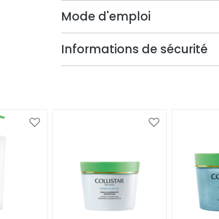
Mode d'emploi
Informations de sécurité
Ajouter
Ajouter
à
à
ma
ma
liste
liste
d’envie
d’envie