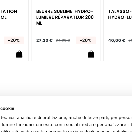
ATATION
BEURRE SUBLIME ​ HYDRO-
TALASSO-S
 ML
LUMIÈRE​ RÉPARATEUR 200
HYDRO-LUM
ML
-20%
27,20 €
-20%
40,00 €
34,00 €
5
 cookie
tecnici, analitici e di profilazione, anche di terze parti, per perso
r fornire funzioni connesse con i social media e per analizzare il t
 utilizzati anche per la personalizzazione degli annunci pubblicit