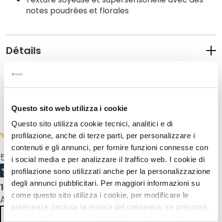
a
notes poudrées et florales
q
u
i
l
Détails
l
a
Mode d'emploi
n
t
s
Questo sito web utilizza i cookie
Informations de sécurité
M
Questo sito utilizza cookie tecnici, analitici e di
a
profilazione, anche di terze parti, per personalizzare i
s
contenuti e gli annunci, per fornire funzioni connesse con
5,0
/5
q
i social media e per analizzare il traffico web. I cookie di
u
profilazione sono utilizzati anche per la personalizzazione
e
degli annunci pubblicitari. Per maggiori informazioni su
1
product reviews
s
come questo sito utilizza i cookie, per modificare le
All reviews >
e
preferenze (inclusa la revoca del consenso, se prestato),
t
Previous
Next
nonché per sapere come trattiamo i dati personali –