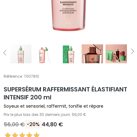
T
r
a
i
t
e
m
e
n
t
Référence:
7007810
s
s
SUPERSÉRUM​ RAFFERMISSANT​ ÉLASTIFIANT
p
INTENSIF 200 ml
é
Soyeux et sensoriel, raffermit, tonifie et répare
c
Prix le plus bas des 30 derniers jours: 56,00 €
i
f
56,00 €
44,80 €
-20%
i