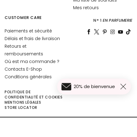
e
Mes retours
s
CUSTOMER CARE
N° 1
EN PARFUMERIE
E
Paiements et sécurité
S
Délais et frais de livraison
I
G
Retours et
E
remboursements
N
Où est ma commande ?
Z
Contacts E-Shop
A
Conditions générales
G
20% de bienvenue
POLITIQUE DE
o
CONFIDENTIALITÉ ET COOKIES
c
MENTIONS LÉGALES
56,00 €
c
Ajouter au panier
STORE LOCATOR
44,80 €
e
M
©2026 Collistar S.p.A. con Socio Unico, via G.B. Pirelli, 19 - 20124 Milano - Italy
a
- Capitale Sociale euro 1.050.000,00 interamente versato - C.F. - R.I. Milano -
g
P.I. 10267000155 - R.E.A MI1361408 - Società soggetta all'attività di direzione