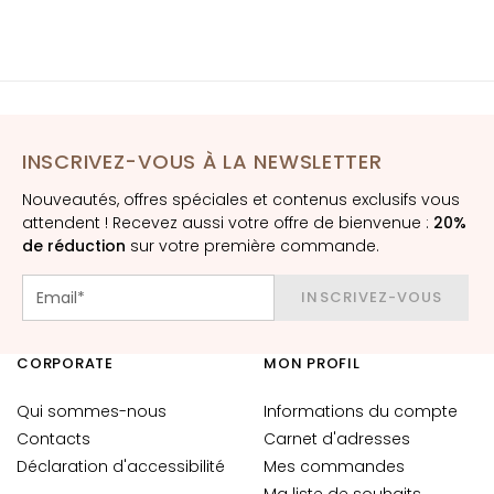
t
o
u
r
d
e
INSCRIVEZ-VOUS À LA NEWSLETTER
s
y
Nouveautés, offres spéciales et contenus exclusifs vous
e
attendent ! Recevez aussi votre offre de bienvenue :
20%
u
de réduction
sur votre première commande.
x
e
INSCRIVEZ-VOUS
t
d
CORPORATE
e
MON PROFIL
s
Qui sommes-nous
Informations du compte
l
Contacts
Carnet d'adresses
è
v
Déclaration d'accessibilité
Mes commandes
r
Ma liste de souhaits