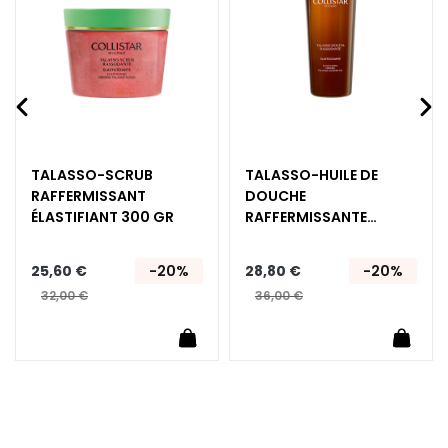
è
nvie
d’envie
d’envi
m
e
s
p
o
u
r
TALASSO-SCRUB
TALASSO-HUILE DE
l
RAFFERMISSANT​
DOUCHE
e
ÉLASTIFIANT 300 GR
RAFFERMISSANTE​
v
ÉLASTIFIANTE 400 ML
i
25,60 €
-20%
28,80 €
-20%
s
32,00 €
36,00 €
a
g
uter au panier
Ajouter au panier
Ajoute
e
C
o
n