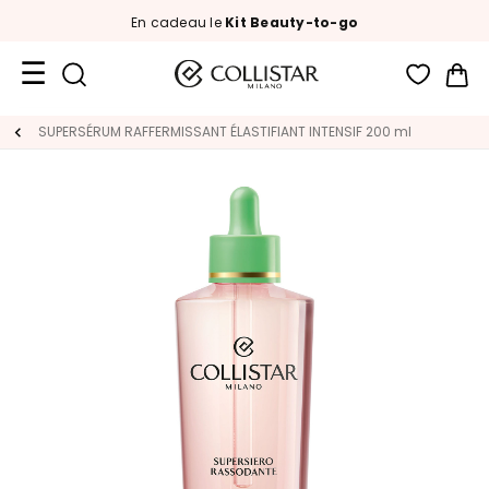
En cadeau le
Kit Beauty-to-go
Mon
Format
SUPERSÉRUM​ RAFFERMISSANT​ ÉLASTIFIANT INTENSIF 200 ml
Voyage
Nouveautés
VISAGE
C
A
T
E
G
O
R
I
A