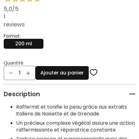
q
u
5,0
/5
e
1
s
reviews
N
Format:
e
200 ml
t
t
o
Quantité:
Quantité
y
Ajouter au panier
a
n
t
Description
s
e
Raffermit et tonifie la peau grâce aux extraits
t
italiens de Noisette et de Grenade
d
Un précieux complexe végétal assure une action
e
raffermissante et réparatrice constante
m
Texture soyeuse et supersensorielle avec des