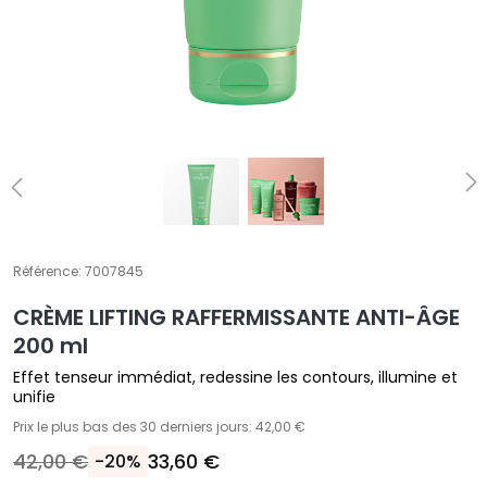
A
T
r
a
i
t
e
m
e
n
t
Référence:
7007845
s
CRÈME LIFTING RAFFERMISSANTE ANTI-ÂGE
s
p
200 ml
é
Effet tenseur immédiat, redessine les contours, illumine et
c
unifie
i
Prix le plus bas des 30 derniers jours: 42,00 €
f
42,00 €
33,60 €
-20%
i