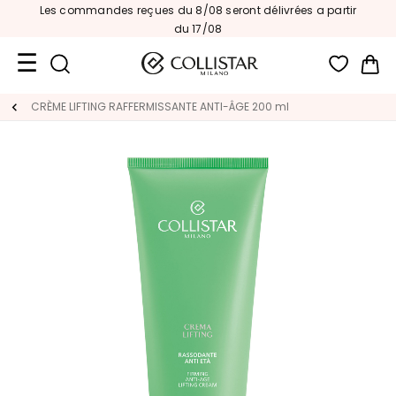
Les commandes reçues du 8/08 seront délivrées a partir
du 17/08
Mon
Format
CRÈME LIFTING RAFFERMISSANTE ANTI-ÂGE 200 ml
Voyage
Nouveautés
VISAGE
C
A
T
E
G
O
R
I