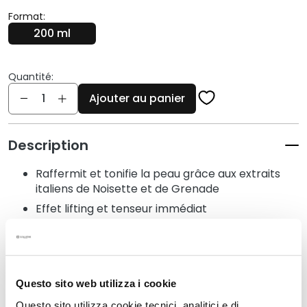
q
Format:
u
200 ml
e
s
N
Quantité:
Quantité
e
Ajouter au panier
t
t
o
Description
y
a
Raffermit et tonifie la peau grâce aux extraits
n
italiens de Noisette et de Grenade
t
Effet lifting et tenseur immédiat
s
La Papaïne et l'Acide Ethyl Ascorbique
e
uniformisent et illuminent le teint
t
Texture fondante et sensorielle avec des notes
d
poudrées et florales
e
Questo sito web utilizza i cookie
m
Questo sito utilizza cookie tecnici, analitici e di