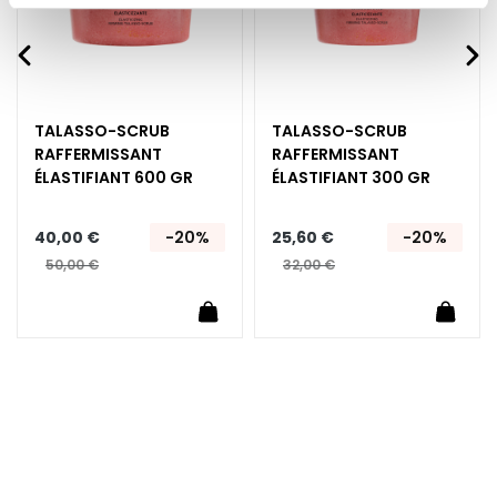
E
x
f
o
l
TALASSO-SCRUB
TALASSO-SCRUB
i
RAFFERMISSANT​
RAFFERMISSANT​
a
ÉLASTIFIANT 600 GR
ÉLASTIFIANT 300 GR
n
t
40,00 €
-20%
25,60 €
-20%
s
50,00 €
32,00 €
S
uter au panier
Ajouter au panier
Ajoute
é
r
u
m
s
C
r