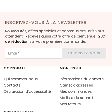
è
m
e
s
INSCRIVEZ-VOUS À LA NEWSLETTER
p
o
Nouveautés, offres spéciales et contenus exclusifs vous
attendent ! Recevez aussi votre offre de bienvenue :
20%
u
de réduction
sur votre première commande.
r
l
INSCRIVEZ-VOUS
e
v
i
CORPORATE
MON PROFIL
s
a
Qui sommes-nous
Informations du compte
g
Contacts
Carnet d'adresses
e
Déclaration d'accessibilité
Mes commandes
C
Ma liste de souhaits
o
Mes retours
n