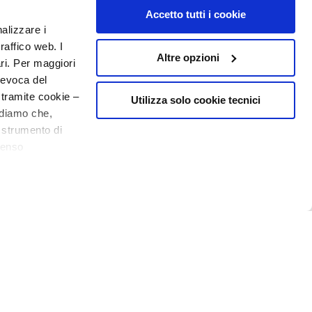
Accetto tutti i cookie
nalizzare i
raffico web. I
Altre opzioni
ari. Per maggiori
revoca del
 tramite cookie –
Utilizza solo cookie tecnici
rdiamo che,
o strumento di
senso
ere, in modo più
o - P.I. 10267000155 - R.E.A MI1361408 - Società soggetta all'attività di