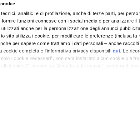
 cookie
tecnici, analitici e di profilazione, anche di terze parti, per perso
r fornire funzioni connesse con i social media e per analizzare il t
 utilizzati anche per la personalizzazione degli annunci pubblicit
 sito utilizza i cookie, per modificare le preferenze (inclusa la 
nché per sapere come trattiamo i dati personali – anche raccolti
a cookie completa e l’informativa privacy disponibili
qui
. Le rico
a solo i cookie necessari”, non sarà installato alcun cookie o altr
lli tecnici. Cliccando su “Accetto tutti i cookie”, presterà il con
cookie utilizzati dal sito. Cliccando su “Altre opzioni”, potrà scegli
orizzare.
ano - Italy - Capitale Sociale euro 1.050.000,00 interamente versato - C.F. - R.I. Milan
direzione e coordinamento di Bolton Group s.r.l.