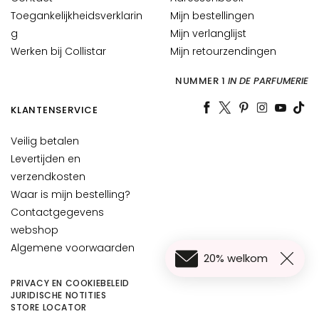
H
Toegankelijkheidsverklarin
Mijn bestellingen
O
g
Mijn verlanglijst
E
Werken bij Collistar
Mijn retourzendingen
F
T
NUMMER 1
IN DE PARFUMERIE
E
KLANTENSERVICE
M
a
Veilig betalen
g
Levertijden en
i
verzendkosten
c
Waar is mijn bestelling?
d
Contactgegevens
r
webshop
o
Algemene voorwaarden
p
20% welkom
s
C
PRIVACY EN COOKIEBELEID
JURIDISCHE NOTITIES
o
€ 13,50
In Winkelwagen
STORE LOCATOR
l