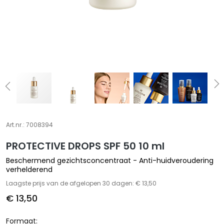
S
p
e
c
i
a
l
t
i
e
Art.nr.:
7008394
s
PROTECTIVE DROPS SPF 50 10 ml
C
Beschermend gezichtsconcentraat - Anti-huidveroudering
l
verhelderend
e
Laagste prijs van de afgelopen 30 dagen: € 13,50
a
n
€ 13,50
s
e
Formaat: