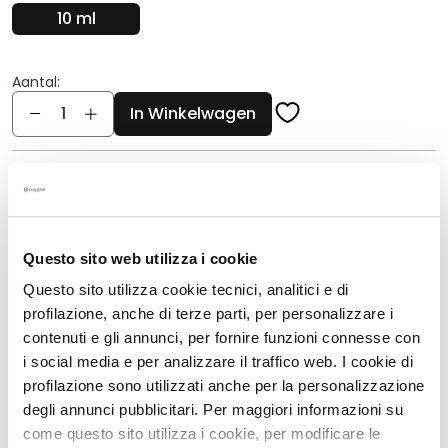
r
10 ml
s
M
Aantal:
a
Aantal
In Winkelwagen
s
k
s
Omschrijving
a
n
Protective Drops met een magische, ultralichte
d
en vloeibare textuur
E
Questo sito web utilizza i cookie
Dagelijkse bescherming SPF50, beschermen
x
Questo sito utilizza cookie tecnici, analitici e di
tegen uv- en ir-stralen, schadelijke invloeden
f
profilazione, anche di terze parti, per personalizzare i
van buitenaf en omgevingsstress
o
contenuti e gli annunci, per fornire funzioni connesse con
De laatste stap van je huidverzorgingsroutine:
l
i social media e per analizzare il traffico web. I cookie di
zorgen voor een stralende en egale teint
i
profilazione sono utilizzati anche per la personalizzazione
a
Voorkomt vlekken en tekenen van veroudering
degli annunci pubblicitari. Per maggiori informazioni su
t
Voor alle huidtypes, ook de gevoelige huid
come questo sito utilizza i cookie, per modificare le
o