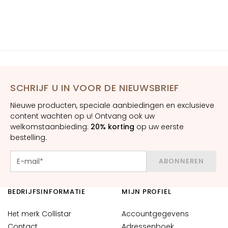
E
y
e
a
n
d
L
SCHRIJF U IN VOOR DE NIEUWSBRIEF
i
Nieuwe producten, speciale aanbiedingen en exclusieve
p
content wachten op u! Ontvang ook uw
C
welkomstaanbieding:
20% korting
op uw eerste
o
bestelling.
n
t
ABONNEREN
o
u
r
BEDRIJFSINFORMATIE
MIJN PROFIEL
B
Het merk Collistar
Accountgegevens
E
Contact
Adressenboek