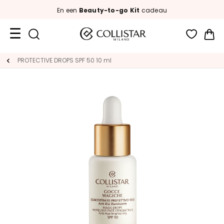
En een
Beauty-to-go Kit
cadeau
Wi
Travel
PROTECTIVE DROPS SPF 50 10 ml
Size
New
Face
C
A
T
E
G
O
R
I
E