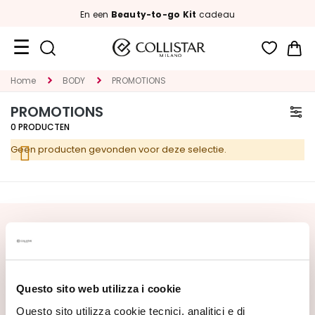
En een
Beauty-to-go Kit
cadeau
Wi
Travel
Home
BODY
PROMOTIONS
Size
PROMOTIONS
New
0
PRODUCTEN
Geen producten gevonden voor deze selectie.
Face
C
A
T
E
SCHRIJF U IN VOOR DE NIEUWSBRIEF
G
Nieuwe producten, speciale aanbiedingen en exclusieve
O
content wachten op u! Ontvang ook uw
R
welkomstaanbieding:
20% korting
op uw eerste
Questo sito web utilizza i cookie
I
bestelling.
E
Questo sito utilizza cookie tecnici, analitici e di