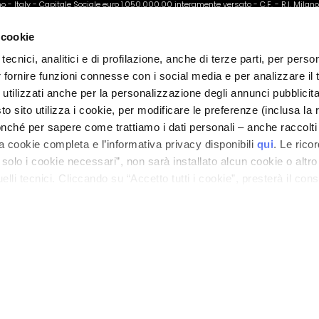
ano - Italy - Capitale Sociale euro 1.050.000,00 interamente versato - C.F. - R.I. Milan
direzione e coordinamento di Bolton Group s.r.l.
 cookie
tecnici, analitici e di profilazione, anche di terze parti, per perso
r fornire funzioni connesse con i social media e per analizzare il t
 utilizzati anche per la personalizzazione degli annunci pubblicit
 sito utilizza i cookie, per modificare le preferenze (inclusa la 
nché per sapere come trattiamo i dati personali – anche raccolti
a cookie completa e l’informativa privacy disponibili
qui
. Le rico
a solo i cookie necessari”, non sarà installato alcun cookie o altr
lli tecnici. Cliccando su “Accetto tutti i cookie”, presterà il con
cookie utilizzati dal sito. Cliccando su “Altre opzioni”, potrà scegli
orizzare.
KLANTENSERVICE
TROVA UN NEGOZIO