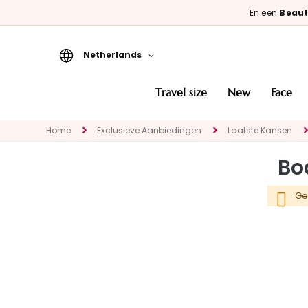
En een
Beaut
Netherlands
Travel Size
travel size
new
face
New
Home
Exclusieve Aanbiedingen
Laatste Kansen
Face
CATEGORIE
Bo
Specialties
Cleansers
Ge
Masks and
Exfoliators
Serums
Face creams
Eye and Lip