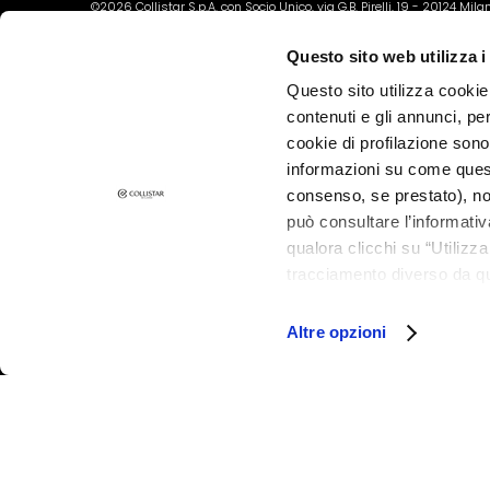
Dry skin
©2026 Collistar S.p.A. con Socio Unico, via G.B. Pirelli, 19 - 20124 Mil
Combination
Questo sito web utilizza i
and Oily Skin
Questo sito utilizza cookie 
Dark spots
contenuti e gli annunci, pe
Dull skin and
cookie di profilazione sono
discolouration
informazioni su come questo
consenso, se prestato), no
Sensitive skin
può consultare l’informativ
Wrinkles
qualora clicchi su “Utilizz
Loss of tone
tracciamento diverso da que
and
all’installazione di tutti i 
granulare, quali cookie aut
compactness
Altre opzioni
LIJNEN
Magic drops
Collistar
Attivi Puri