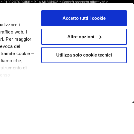
o - P.I. 10267000155 - R.E.A MI1361408 - Società soggetta all'attività di
Accetto tutti i cookie
nalizzare i
raffico web. I
Altre opzioni
ari. Per maggiori
revoca del
 tramite cookie –
Utilizza solo cookie tecnici
rdiamo che,
o strumento di
senso
20% welkom
ere, in modo più