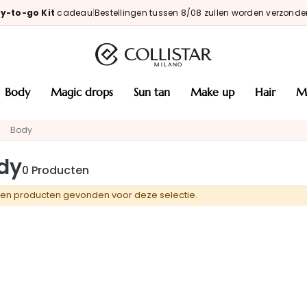
y-to-go Kit
cadeau
|
Bestellingen tussen 8/08 zullen worden verzonde
body
magic drops
sun tan
make up
hair
Body
dy
0
Producten
en producten gevonden voor deze selectie.