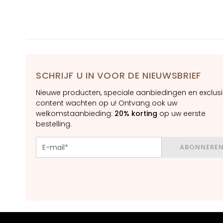
Contour
BEHOEFTE
Magic drops
Collistar
Anti-age
SCHRIJF U IN VOOR DE NIEUWSBRIEF
Hydration
Nieuwe producten, speciale aanbiedingen en exclus
Lifting
content wachten op u! Ontvang ook uw
Brightening
welkomstaanbieding:
20% korting
op uw eerste
bestelling.
Acido
ialuronico
ABONNERE
Protezione UV
viso
Retinol
OPLOSSINGEN
VOOR