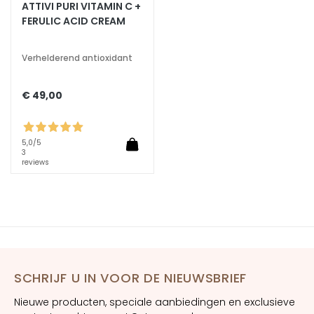
ATTIVI PURI VITAMIN C +
a
FERULIC ACID CREAM
t
i
o
Verhelderend antioxidant
n
€ 49,00
L
i
f
5,0
/5
t
3
i
reviews
n
g
B
r
i
g
SCHRIJF U IN VOOR DE NIEUWSBRIEF
h
Nieuwe producten, speciale aanbiedingen en exclusieve
t