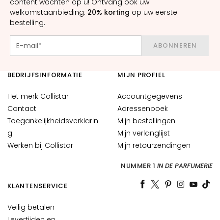
content wachten op u! Ontvang ook uw
e
welkomstaanbieding:
20% korting
op uw eerste
n
bestelling.
i
n
ABONNEREN
g
A
BEDRIJFSINFORMATIE
MIJN PROFIEL
c
i
Het merk Collistar
Accountgegevens
d
Contact
Adressenboek
o
Toegankelijkheidsverklarin
Mijn bestellingen
i
g
Mijn verlanglijst
a
Werken bij Collistar
Mijn retourzendingen
l
u
NUMMER 1
IN DE PARFUMERIE
r
o
KLANTENSERVICE
n
i
Veilig betalen
c
Levertijden en