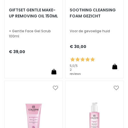
S
GIFTSET GENTLE MAKE-
SOOTHING CLEANSING
UP REMOVING OIL 150ML
FOAM GEZICHT
p
e
c
+ Gentle Face Gel Scrub
Voor de gevoelige huid
i
100ml
a
€ 30,00
l
€ 39,00
t
i
5,0
/5
e
2
reviews
s
C
Voeg
Voeg
l
toe
toe
e
aan
aan
a
verlanglijst
verlan
n
s
e