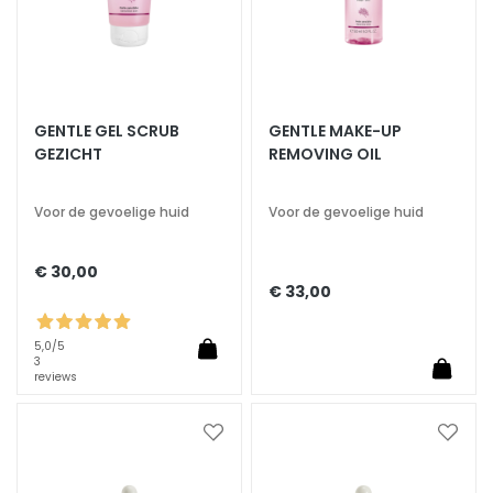
r
s
M
a
GENTLE GEL SCRUB
GENTLE MAKE-UP
s
GEZICHT
REMOVING OIL
k
s
a
Voor de gevoelige huid
Voor de gevoelige huid
n
d
€ 30,00
E
€ 33,00
x
f
5,0
/5
o
3
reviews
l
i
a
Voeg
Voeg
t
toe
toe
aan
aan
o