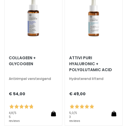
verlanglijst
verlan
r
s
S
e
r
u
m
s
COLLAGEEN +
ATTIVI PURI
GLYCOGEEN
HYALURONIC +
F
POLYGLUTAMIC ACID
a
c
Antirimpel verstevigend
Hydraterend liftend
e
c
€ 54,00
€ 49,00
r
e
a
4,8
/5
5,0
/5
5
3
m
reviews
reviews
s