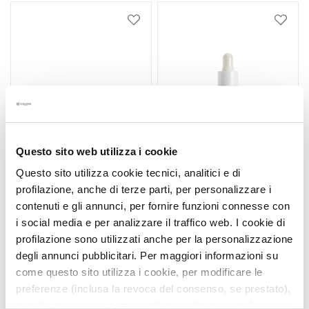
E
Voeg
Voeg
y
toe
toe
e
aan
aan
verlanglijst
verlan
a
n
d
L
i
p
Questo sito web utilizza i cookie
C
Questo sito utilizza cookie tecnici, analitici e di
o
profilazione, anche di terze parti, per personalizzare i
n
ATTIVI PURI
ATTIVI PURI COLLAGEN +
contenuti e gli annunci, per fornire funzioni connesse con
t
HYALURONIC ACID +
GLYCOGEN
i social media e per analizzare il traffico web. I cookie di
o
CERAMIDES AQUAGEL
profilazione sono utilizzati anche per la personalizzazione
u
Hydraterend liftend
Antirimpel verstevigend
degli annunci pubblicitari. Per maggiori informazioni su
r
come questo sito utilizza i cookie, per modificare le
B
€ 49,00
€ 49,00
preferenze (inclusa la revoca del consenso, se prestato),
E
nonché per sapere come trattiamo i dati personali –