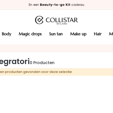
En een
Beauty-to-go Kit
cadeau
body
magic drops
sun tan
make up
hair
tegratori
0
Producten
en producten gevonden voor deze selectie.