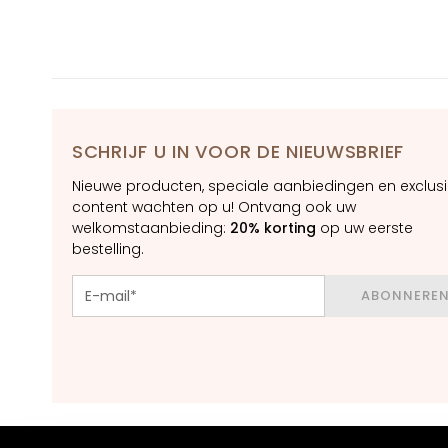
Contour
BEHOEFTE
Magic drops
Collistar
Anti-age
SCHRIJF U IN VOOR DE NIEUWSBRIEF
Hydration
Nieuwe producten, speciale aanbiedingen en exclus
Lifting
content wachten op u! Ontvang ook uw
Brightening
welkomstaanbieding:
20% korting
op uw eerste
bestelling.
Acido
ialuronico
ABONNERE
Protezione UV
viso
Retinol
OPLOSSINGEN
VOOR