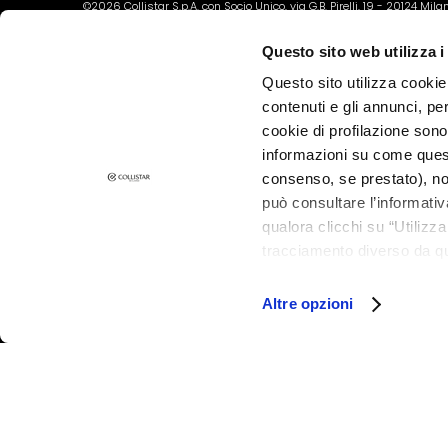
Dry skin
©2026 Collistar S.p.A. con Socio Unico, via G.B. Pirelli, 19 - 20124 Mil
Combination
Questo sito web utilizza i
and Oily Skin
Questo sito utilizza cookie 
Dark spots
contenuti e gli annunci, pe
Dull skin and
cookie di profilazione sono
discolouration
informazioni su come questo
consenso, se prestato), no
Sensitive skin
può consultare l’informativ
Wrinkles
qualora clicchi su “Utilizz
Loss of tone
tracciamento diverso da que
and
all’installazione di tutti i 
granulare, quali cookie aut
compactness
Altre opzioni
LIJNEN
Magic drops
Collistar
Attivi Puri