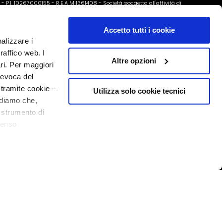
o - P.I. 10267000155 - R.E.A MI1361408 - Società soggetta all'attività di
Accetto tutti i cookie
nalizzare i
raffico web. I
Altre opzioni
ari. Per maggiori
revoca del
 tramite cookie –
Utilizza solo cookie tecnici
rdiamo che,
o strumento di
senso
20% welkom
ere, in modo più