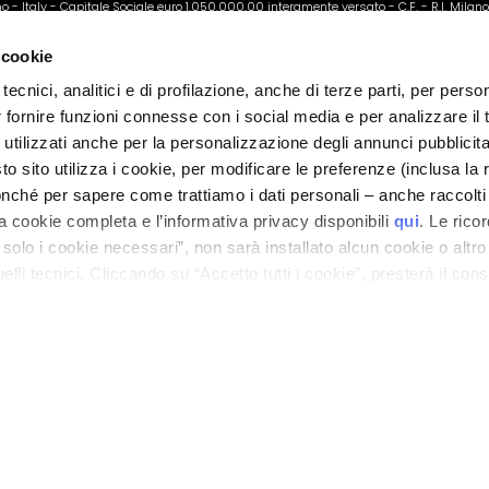
ano - Italy - Capitale Sociale euro 1.050.000,00 interamente versato - C.F. - R.I. Milan
direzione e coordinamento di Bolton Group s.r.l.
 cookie
tecnici, analitici e di profilazione, anche di terze parti, per perso
r fornire funzioni connesse con i social media e per analizzare il t
 utilizzati anche per la personalizzazione degli annunci pubblicit
 sito utilizza i cookie, per modificare le preferenze (inclusa la 
nché per sapere come trattiamo i dati personali – anche raccolti
a cookie completa e l’informativa privacy disponibili
qui
. Le rico
a solo i cookie necessari”, non sarà installato alcun cookie o altr
lli tecnici. Cliccando su “Accetto tutti i cookie”, presterà il con
cookie utilizzati dal sito. Cliccando su “Altre opzioni”, potrà scegli
orizzare.
KLANTENSERVICE
TROVA UN NEGOZIO