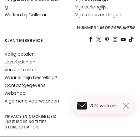
a
g
Mijn verlanglijst
t
Werken bij Collistar
Mijn retourzendingen
i
o
NUMMER 1
IN DE PARFUMERIE
n
KLANTENSERVICE
L
i
Veilig betalen
f
Levertijden en
t
verzendkosten
i
Waar is mijn bestelling?
n
Contactgegevens
g
webshop
B
Algemene voorwaarden
20% welkom
r
i
PRIVACY EN COOKIEBELEID
g
JURIDISCHE NOTITIES
STORE LOCATOR
h
t