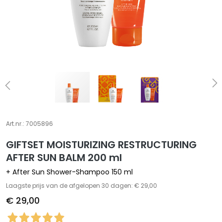
S
p
e
c
i
a
l
t
i
e
Art.nr.:
7005896
s
GIFTSET MOISTURIZING RESTRUCTURING
C
AFTER SUN BALM 200 ml
l
+ After Sun Shower-Shampoo 150 ml
e
a
Laagste prijs van de afgelopen 30 dagen: € 29,00
n
€ 29,00
s
e