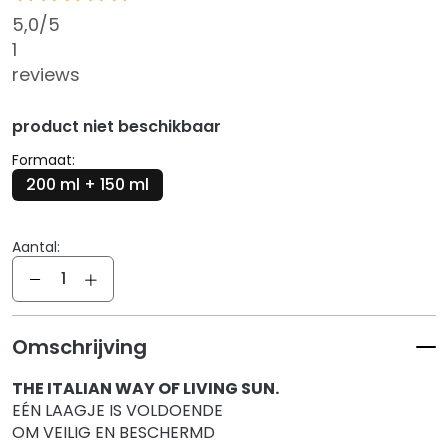
r
5,0
/5
s
1
reviews
M
a
s
product niet beschikbaar
k
Formaat:
s
200 ml + 150 ml
a
n
d
Aantal:
E
Aantal
x
f
o
Omschrijving
l
i
THE ITALIAN WAY OF LIVING SUN.
a
EÉN LAAGJE IS VOLDOENDE
t
OM VEILIG EN BESCHERMD
o