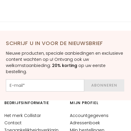
l
i
s
t
a
r
SCHRIJF U IN VOOR DE NIEUWSBRIEF
A
Nieuwe producten, speciale aanbiedingen en exclusieve
n
content wachten op u! Ontvang ook uw
t
welkomstaanbieding:
20% korting
op uw eerste
i
bestelling.
-
a
ABONNEREN
g
e
BEDRIJFSINFORMATIE
MIJN PROFIEL
H
y
Het merk Collistar
Accountgegevens
d
Contact
Adressenboek
r
Toegankelijkheidsverklarin
Mijn bestellingen