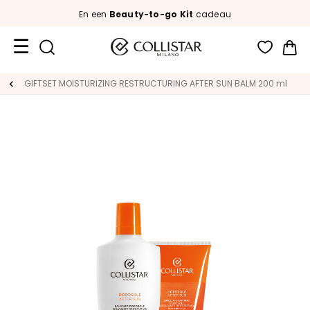
En een
Beauty-to-go Kit
cadeau
Wi
Travel
GIFTSET MOISTURIZING RESTRUCTURING AFTER SUN BALM 200 ml
Size
New
Face
C
A
T
E
G
O
R
I
E