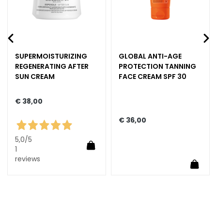
H
O
E
F
T
SUPERMOISTURIZING
GLOBAL ANTI-AGE
E
REGENERATING AFTER
PROTECTION TANNING
SUN CREAM
FACE CREAM SPF 30
M
a
€ 38,00
g
i
€ 36,00
c
d
5,0
/5
In Winkelwagen
r
1
o
reviews
Winkelwagen
In Wi
p
s
C
o
l