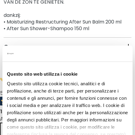
VAN DE ZON TE GENIETEN.
r
s
dankzij:
• Moisturizing Restructuring After Sun Balm 200 ml
S
• After Sun Shower-Shampoo 150 ml
e
r
u
Gegevens
m
s
Veiligheidsinformatie
F
Questo sito web utilizza i cookie
a
c
Questo sito utilizza cookie tecnici, analitici e di
e
profilazione, anche di terze parti, per personalizzare i
5,0
/5
c
contenuti e gli annunci, per fornire funzioni connesse con
r
i social media e per analizzare il traffico web. I cookie di
1
product reviews
e
profilazione sono utilizzati anche per la personalizzazione
All reviews >
a
degli annunci pubblicitari. Per maggiori informazioni su
m
come questo sito utilizza i cookie, per modificare le
Previous
Next
s
preferenze (inclusa la revoca del consenso, se prestato),