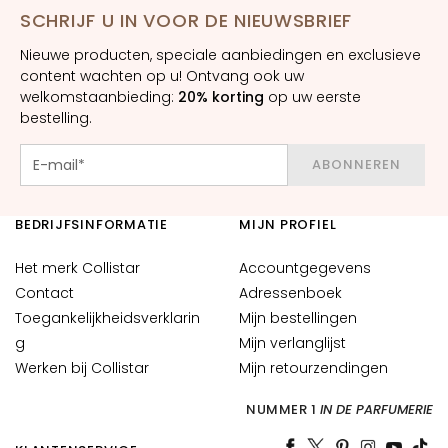
H
SCHRIJF U IN VOOR DE NIEUWSBRIEF
O
Nieuwe producten, speciale aanbiedingen en exclusieve
E
content wachten op u! Ontvang ook uw
F
welkomstaanbieding:
20% korting
op uw eerste
T
bestelling.
E
M
ABONNEREN
a
g
BEDRIJFSINFORMATIE
MIJN PROFIEL
i
c
Het merk Collistar
Accountgegevens
d
Contact
Adressenboek
r
Toegankelijkheidsverklarin
Mijn bestellingen
o
g
Mijn verlanglijst
p
Werken bij Collistar
Mijn retourzendingen
s
C
NUMMER 1
IN DE PARFUMERIE
o
l