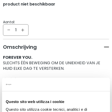
r
product niet beschikbaar
s
M
Aantal:
a
Aantal
s
k
s
Omschrijving
a
n
FOREVER YOU.
d
SLECHTS ÉÉN BEWEGING OM DE UNIEKHEID VAN JE
E
HUID ELKE DAG TE VERSTERKEN.
x
f
dankzij:
o
• Idroattiva+ Fresh Moisturizing Water-cream 50ml
l
• Gentle Face Gel Scrub 100ml
i
a
Questo sito web utilizza i cookie
Gegevens
t
Questo sito utilizza cookie tecnici, analitici e di
o