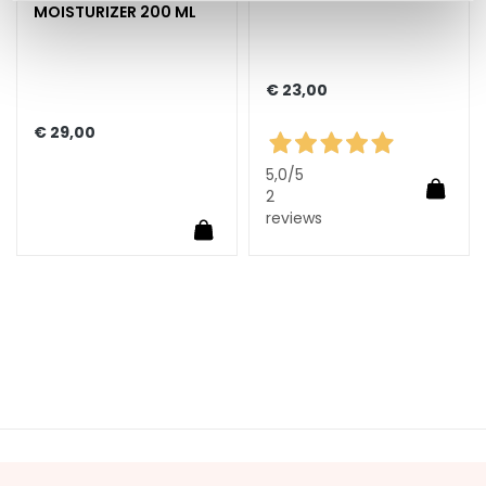
MOISTURIZER 200 ML
E
y
e
€ 23,00
a
n
€ 29,00
d
5,0
/5
L
In Wi
2
i
reviews
In Winkelwagen
p
C
o
n
t
o
u
r
B
E