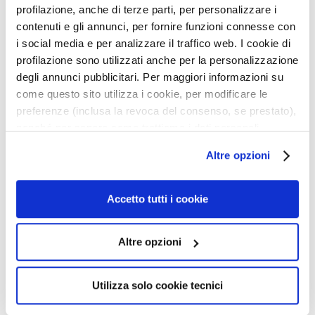
profilazione, anche di terze parti, per personalizzare i
r
Veiligheidsinformatie
contenuti e gli annunci, per fornire funzioni connesse con
s
i social media e per analizzare il traffico web. I cookie di
S
profilazione sono utilizzati anche per la personalizzazione
e
degli annunci pubblicitari. Per maggiori informazioni su
Gerelateerde producten
r
come questo sito utilizza i cookie, per modificare le
u
preferenze (inclusa la revoca del consenso, se prestato),
m
nonché per sapere come trattiamo i dati personali –
Voeg
Voeg
s
anche raccolti tramite cookie – può consultare
toe
toe
Altre opzioni
aan
aan
l’informativa cookie completa e l’informativa privacy
F
verlanglijst
verlan
disponibili
qui
. Le ricordiamo che, qualora clicchi su
a
c
“Utilizza solo i cookie necessari”, non sarà installato
Accetto tutti i cookie
e
alcun cookie o altro strumento di tracciamento diverso da
c
quelli tecnici. Cliccando su “Accetto tutti i cookie”,
Altre opzioni
r
presterà il consenso all’installazione di tutti i cookie
e
utilizzati dal sito. Cliccando su “Altre opzioni”, potrà
a
scegliere, in modo più granulare, quali cookie
Utilizza solo cookie tecnici
m
autorizzare.
BODY TONING
FRESHNESS DEO 48 HRS
s