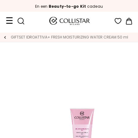
En een
Beauty-to-go Kit
cadeau
Wi
Travel
GIFTSET IDROATTIVA+ FRESH MOISTURIZING WATER CREAM 50 ml
Size
New
Face
C
A
T
E
G
O
R
I
E