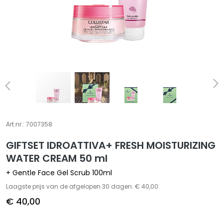
S
p
e
c
i
a
l
t
i
e
Art.nr.:
7007358
s
GIFTSET IDROATTIVA+ FRESH MOISTURIZING
C
WATER CREAM 50 ml
l
+ Gentle Face Gel Scrub 100ml
e
a
Laagste prijs van de afgelopen 30 dagen: € 40,00
n
€ 40,00
s
e