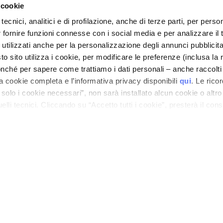
 cookie
tecnici, analitici e di profilazione, anche di terze parti, per perso
r fornire funzioni connesse con i social media e per analizzare il t
 utilizzati anche per la personalizzazione degli annunci pubblicit
 sito utilizza i cookie, per modificare le preferenze (inclusa la 
nché per sapere come trattiamo i dati personali – anche raccolti
a cookie completa e l’informativa privacy disponibili
qui
. Le rico
a solo i cookie necessari”, non sarà installato alcun cookie o altr
lli tecnici. Cliccando su “Accetto tutti i cookie”, presterà il con
cookie utilizzati dal sito. Cliccando su “Altre opzioni”, potrà scegli
orizzare.