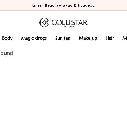
En een
Beauty-to-go Kit
cadeau
body
magic drops
sun tan
make up
hair
found.