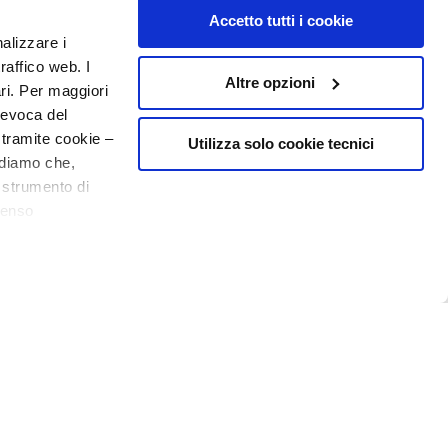
Accetto tutti i cookie
nalizzare i
raffico web. I
Altre opzioni
ari. Per maggiori
revoca del
 tramite cookie –
Utilizza solo cookie tecnici
rdiamo che,
o strumento di
senso
ere, in modo più
20% welkom