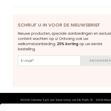
Contour
BEHOEFTE
Magic drops
Collistar
SCHRIJF U IN VOOR DE NIEUWSBRIEF
Anti-age
Nieuwe producten, speciale aanbiedingen en exclus
content wachten op u! Ontvang ook uw
Hydration
welkomstaanbieding:
20% korting
op uw eerste
Lifting
bestelling.
Brightening
ABONNERE
Acido
ialuronico
Protezione UV
viso
Retinol
OPLOSSINGEN
©2026 Collistar S.p.A. con Socio Unico, via G.B. Pirelli, 19 - 20124 Mil
VOOR