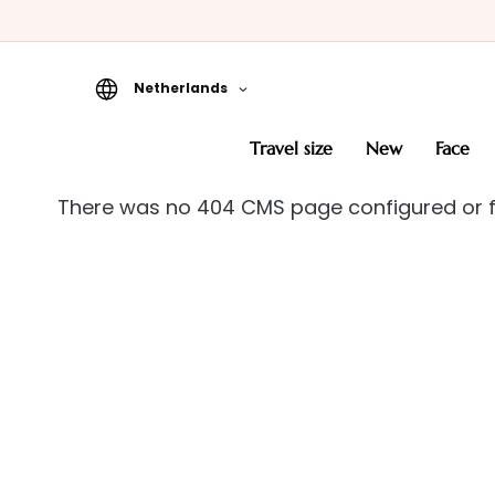
Netherlands
Travel Size
travel size
new
face
New
There was no 404 CMS page configured or 
Face
CATEGORIE
Specialties
Cleansers
Masks and
Exfoliators
Serums
Face creams
Eye and Lip