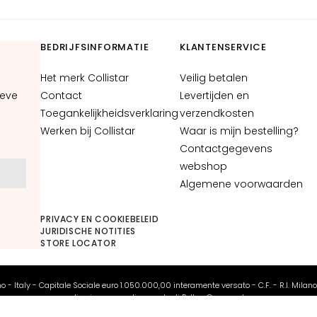
BEDRIJFSINFORMATIE
KLANTENSERVICE
Het merk Collistar
Veilig betalen
ieve
Contact
Levertijden en
Toegankelijkheidsverklaring
verzendkosten
Werken bij Collistar
Waar is mijn bestelling?
Contactgegevens
webshop
N
Algemene voorwaarden
PRIVACY EN COOKIEBELEID
JURIDISCHE NOTITIES
STORE LOCATOR
ano - Italy - Capitale Sociale euro 1.050.000,00 interamente versato - C.F. - R.I. Milan
direzione e coordinamento di Bolton Group s.r.l.