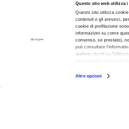
Dry skin
Questo sito web utilizza i
Combination
Questo sito utilizza cookie 
and Oily Skin
contenuti e gli annunci, pe
cookie di profilazione sono
Dark spots
informazioni su come questo
Dull skin and
consenso, se prestato), no
discolouration
può consultare l’informativ
Sensitive skin
qualora clicchi su “Utilizz
tracciamento diverso da que
Wrinkles
all’installazione di tutti i 
Loss of tone
granulare, quali cookie aut
Altre opzioni
and
compactness
LIJNEN
Magic drops
Collistar
Attivi Puri