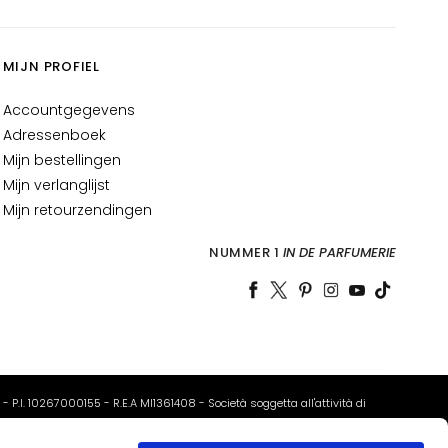
MIJN PROFIEL
Accountgegevens
Adressenboek
Mijn bestellingen
Mijn verlanglijst
Mijn retourzendingen
NUMMER 1
IN DE PARFUMERIE
o - P.I. 10267000155 - R.E.A MI1361408 - Società soggetta all'attività di