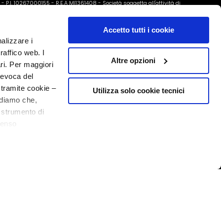
o - P.I. 10267000155 - R.E.A MI1361408 - Società soggetta all'attività di
Accetto tutti i cookie
nalizzare i
raffico web. I
Altre opzioni
ari. Per maggiori
revoca del
 tramite cookie –
Utilizza solo cookie tecnici
rdiamo che,
o strumento di
senso
20% welkom
ere, in modo più