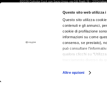
Dry skin
©2026 Collistar S.p.A. con Socio Unico, via G.B. Pirelli, 19 - 20124 Mil
Combination
Questo sito web utilizza i
and Oily Skin
Questo sito utilizza cookie 
Dark spots
contenuti e gli annunci, pe
Dull skin and
cookie di profilazione sono
discolouration
informazioni su come questo
consenso, se prestato), no
Sensitive skin
può consultare l’informativ
Wrinkles
qualora clicchi su “Utilizz
Loss of tone
tracciamento diverso da que
and
all’installazione di tutti i 
granulare, quali cookie aut
compactness
Altre opzioni
LIJNEN
Magic drops
Collistar
Attivi Puri