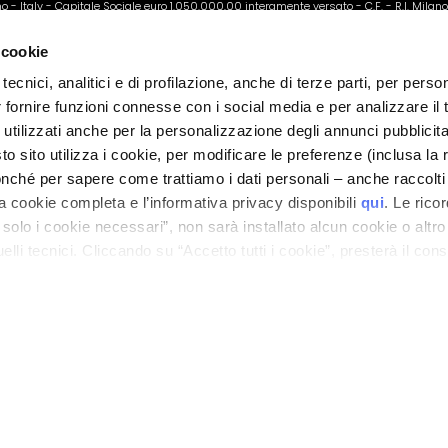
ano - Italy - Capitale Sociale euro 1.050.000,00 interamente versato - C.F. - R.I. Milan
direzione e coordinamento di Bolton Group s.r.l.
 cookie
tecnici, analitici e di profilazione, anche di terze parti, per perso
r fornire funzioni connesse con i social media e per analizzare il t
 utilizzati anche per la personalizzazione degli annunci pubblicit
 sito utilizza i cookie, per modificare le preferenze (inclusa la 
nché per sapere come trattiamo i dati personali – anche raccolti
a cookie completa e l’informativa privacy disponibili
qui
. Le rico
a solo i cookie necessari”, non sarà installato alcun cookie o altr
lli tecnici. Cliccando su “Accetto tutti i cookie”, presterà il con
cookie utilizzati dal sito. Cliccando su “Altre opzioni”, potrà scegli
orizzare.
KLANTENSERVICE
TROVA UN NEGOZIO