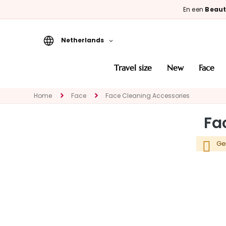
En een
Beaut
Netherlands
Travel Size
travel size
new
face
New
Home
Face
Face Cleaning Accessories
Face
CATEGORIE
Fa
Specialties
Cleansers
Ge
Masks and
Exfoliators
Serums
Face creams
Eye and Lip