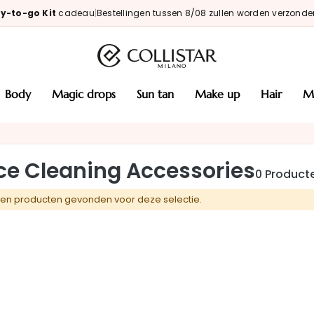
y-to-go Kit
cadeau
|
Bestellingen tussen 8/08 zullen worden verzonde
body
magic drops
sun tan
make up
hair
ce Cleaning Accessories
0
Product
en producten gevonden voor deze selectie.