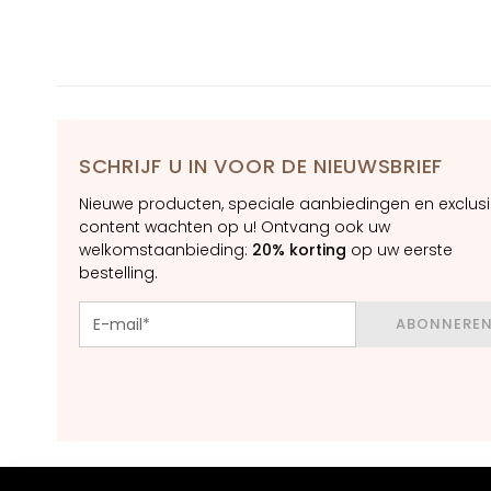
Contour
BEHOEFTE
Magic drops
Collistar
Anti-age
SCHRIJF U IN VOOR DE NIEUWSBRIEF
Hydration
Nieuwe producten, speciale aanbiedingen en exclus
Lifting
content wachten op u! Ontvang ook uw
Brightening
welkomstaanbieding:
20% korting
op uw eerste
bestelling.
Acido
ialuronico
ABONNERE
Protezione UV
viso
Retinol
OPLOSSINGEN
VOOR