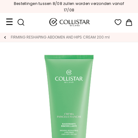
Bestellingen tussen 8/08 zullen worden verzonden vanaf
17/08
Wi
Travel
FIRMING RESHAPING ABDOMEN AND HIPS CREAM 200 ml
Size
New
Face
C
A
T
E
G
O
R
I