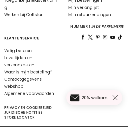
Toegankelijkheidsverklarin
Mijn bestellingen
l
g
Mijn verlanglijst
i
Werken bij Collistar
Mijn retourzendingen
s
t
NUMMER 1
IN DE PARFUMERIE
a
r
KLANTENSERVICE
A
Veilig betalen
n
Levertijden en
t
verzendkosten
i
Waar is mijn bestelling?
-
Contactgegevens
a
webshop
g
Algemene voorwaarden
e
20% welkom
H
PRIVACY EN COOKIEBELEID
y
JURIDISCHE NOTITIES
€ 50,00
In Winkelwagen
STORE LOCATOR
d
r