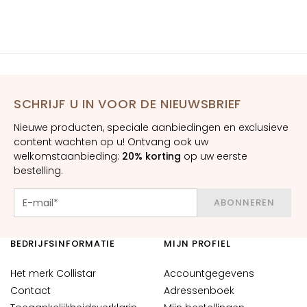
H
O
E
F
T
E
SCHRIJF U IN VOOR DE NIEUWSBRIEF
M
Nieuwe producten, speciale aanbiedingen en exclusieve
a
content wachten op u! Ontvang ook uw
g
welkomstaanbieding:
20% korting
op uw eerste
i
bestelling.
c
d
ABONNEREN
r
o
p
BEDRIJFSINFORMATIE
MIJN PROFIEL
s
C
Het merk Collistar
Accountgegevens
o
Contact
Adressenboek
l