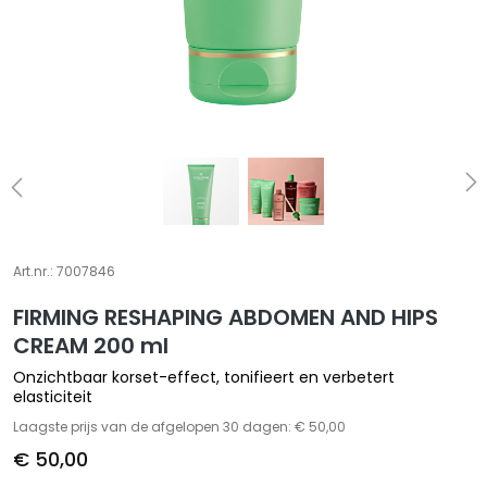
E
S
p
e
c
i
a
l
t
i
e
Art.nr.:
7007846
s
FIRMING RESHAPING ABDOMEN AND HIPS
C
CREAM 200 ml
l
Onzichtbaar korset-effect, tonifieert en verbetert
e
elasticiteit
a
Laagste prijs van de afgelopen 30 dagen: € 50,00
n
s
€ 50,00
e