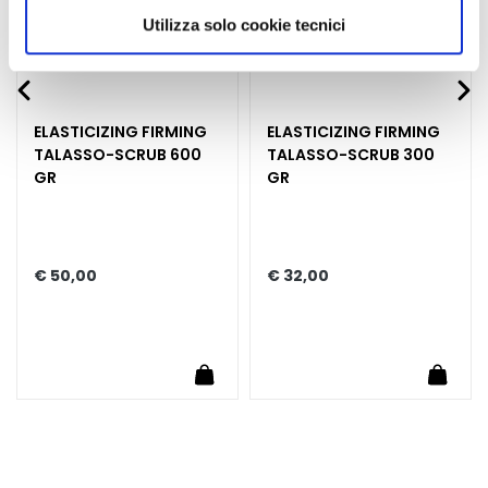
scegliere, in modo più granulare, quali cookie
Utilizza solo cookie tecnici
E
autorizzare.
y
e
a
ELASTICIZING FIRMING
ELASTICIZING FIRMING
n
TALASSO-SCRUB 600
TALASSO-SCRUB 300
d
GR
GR
L
i
p
C
€ 50,00
€ 32,00
o
n
t
o
Winkelwagen
In Winkelwagen
In Wi
u
r
B
E