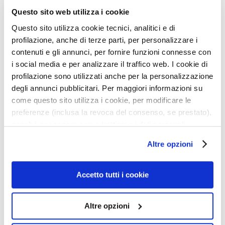
o
r
Questo sito web utilizza i cookie
Gegevens
s
Questo sito utilizza cookie tecnici, analitici e di
profilazione, anche di terze parti, per personalizzare i
S
Gebruiksaanwijzing
contenuti e gli annunci, per fornire funzioni connesse con
e
i social media e per analizzare il traffico web. I cookie di
r
u
profilazione sono utilizzati anche per la personalizzazione
Veiligheidsinformatie
m
degli annunci pubblicitari. Per maggiori informazioni su
s
come questo sito utilizza i cookie, per modificare le
preferenze (inclusa la revoca del consenso, se prestato),
F
nonché per sapere come trattiamo i dati personali –
Gerelateerde producten
a
anche raccolti tramite cookie – può consultare
c
Altre opzioni
l’informativa cookie completa e l’informativa privacy
e
eg
Voeg
Voeg
disponibili
qui
. Le ricordiamo che, qualora clicchi su
c
e
toe
toe
“Utilizza solo i cookie necessari”, non sarà installato
Accetto tutti i cookie
r
n
aan
aan
alcun cookie o altro strumento di tracciamento diverso da
e
langlijst
verlanglijst
verlan
quelli tecnici. Cliccando su “Accetto tutti i cookie”,
a
Altre opzioni
presterà il consenso all’installazione di tutti i cookie
m
utilizzati dal sito. Cliccando su “Altre opzioni”, potrà
s