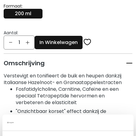
r
Formaat:
s
200 ml
M
a
Aantal:
s
Aantal
In Winkelwagen
k
s
a
Omschrijving
n
d
Verstevigt en tonifieert de buik en heupen dankzij
E
Italiaanse Hazelnoot- en Granaatappelextracten
x
Fosfatidylcholine, Carnitine, Cafeïne en een
f
speciaal Tetrapeptide hervormen en
o
verbeteren de elasticiteit
l
"Onzichtbaar korset" effect dankzij de
i
smeltende en omhullende textuur met
a
poederige en bloemige noten
t