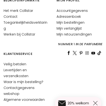
BEDRIJFSINFORMATIE
MIJN PROFIEL
E
Het merk Collistar
Accountgegevens
y
Contact
Adressenboek
e
Toegankelijkheidsverklarin
Mijn bestellingen
a
g
Mijn verlanglijst
n
Werken bij Collistar
d
Mijn retourzendingen
L
NUMMER 1
IN DE PARFUMERIE
i
p
KLANTENSERVICE
C
o
Veilig betalen
n
Levertijden en
t
verzendkosten
o
Waar is mijn bestelling?
u
Contactgegevens
r
webshop
B
Algemene voorwaarden
20% welkom
E