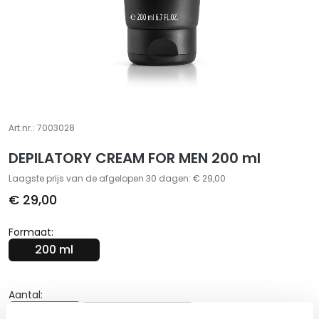
S
p
e
c
i
a
l
Art.nr.:
7003028
t
i
DEPILATORY CREAM FOR MEN 200 ml
e
Laagste prijs van de afgelopen 30 dagen: € 29,00
s
€ 29,00
C
l
Formaat:
e
200 ml
a
n
Aantal:
s
Aantal
e
In Winkelwagen