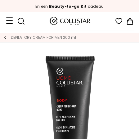
En een
Beauty-to-go Kit
cadeau
Wi
Travel
DEPILATORY CREAM FOR MEN 200 ml
Size
New
Face
C
A
T
E
G
O
R
I
E