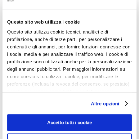
r
s
Omschrijving
Questo sito web utilizza i cookie
M
a
Questo sito utilizza cookie tecnici, analitici e di
• scheercrème specifiek voor mannen
s
• verwijdert perfect de haren zonder de huid te
profilazione, anche di terze parti, per personalizzare i
k
irriteren
contenuti e gli annunci, per fornire funzioni connesse con
s
• eenvoudig te gebruiken
i social media e per analizzare il traffico web. I cookie di
a
• inwerktijd: 6-8 minuten
profilazione sono utilizzati anche per la personalizzazione
n
degli annunci pubblicitari. Per maggiori informazioni su
d
come questo sito utilizza i cookie, per modificare le
Gegevens
E
preferenze (inclusa la revoca del consenso, se prestato),
x
nonché per sapere come trattiamo i dati personali –
f
Gebruiksaanwijzing
anche raccolti tramite cookie – può consultare
o
Altre opzioni
l’informativa cookie completa e l’informativa privacy
l
disponibili
qui
. Le ricordiamo che, qualora clicchi su
i
Veiligheidsinformatie
“Utilizza solo i cookie necessari”, non sarà installato
Accetto tutti i cookie
a
alcun cookie o altro strumento di tracciamento diverso da
t
quelli tecnici. Cliccando su “Accetto tutti i cookie”,
o