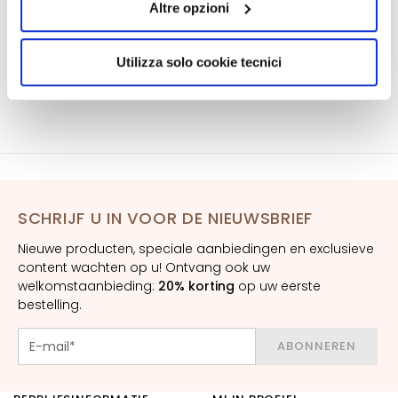
Altre opzioni
presterà il consenso all’installazione di tutti i cookie
r
utilizzati dal sito. Cliccando su “Altre opzioni”, potrà
s
scegliere, in modo più granulare, quali cookie
Utilizza solo cookie tecnici
S
autorizzare.
e
r
u
m
s
F
SCHRIJF U IN VOOR DE NIEUWSBRIEF
a
c
Nieuwe producten, speciale aanbiedingen en exclusieve
content wachten op u! Ontvang ook uw
e
welkomstaanbieding:
20% korting
op uw eerste
c
bestelling.
r
e
ABONNEREN
a
m
s