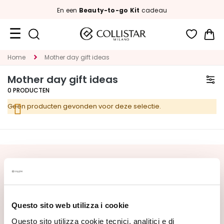
En een
Beauty-to-go Kit
cadeau
Wi
Travel
Home
Mother day gift ideas
Size
Mother day gift ideas
New
0
PRODUCTEN
Geen producten gevonden voor deze selectie.
Face
C
A
T
E
SCHRIJF U IN VOOR DE NIEUWSBRIEF
G
Nieuwe producten, speciale aanbiedingen en exclusieve
O
content wachten op u! Ontvang ook uw
R
welkomstaanbieding:
20% korting
op uw eerste
Questo sito web utilizza i cookie
I
bestelling.
E
Questo sito utilizza cookie tecnici, analitici e di