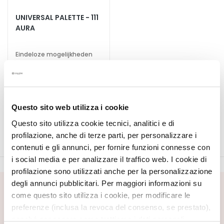
E
UNIVERSAL PALETTE - 111
S
AURA
p
e
c
Eindeloze mogelijkheden
voor gezicht en ogen
i
a
€ 42,00
l
t
Questo sito web utilizza i cookie
i
e
Questo sito utilizza cookie tecnici, analitici e di
s
profilazione, anche di terze parti, per personalizzare i
contenuti e gli annunci, per fornire funzioni connesse con
C
i social media e per analizzare il traffico web. I cookie di
l
profilazione sono utilizzati anche per la personalizzazione
e
degli annunci pubblicitari. Per maggiori informazioni su
a
SCHRIJF U IN VOOR DE NIEUWSBRIEF
come questo sito utilizza i cookie, per modificare le
n
preferenze (inclusa la revoca del consenso, se prestato),
s
Nieuwe producten, speciale aanbiedingen en exclusieve
nonché per sapere come trattiamo i dati personali –
content wachten op u! Ontvang ook uw
e