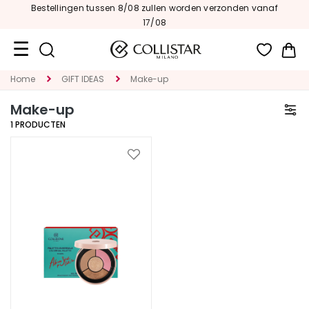
Bestellingen tussen 8/08 zullen worden verzonden vanaf
17/08
Wi
Home
GIFT IDEAS
Make-up
Travel
Size
Make-up
1
PRODUCTEN
New
Face
Voeg
toe
C
aan
A
verlanglijst
T
E
G
O
R
I