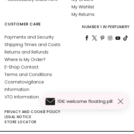
c
My Wishlist
e
My Returns
M
CUSTOMER CARE
a
NUMBER 1
IN PERFUMERY
g
Payments and Security
i
Shipping Times and Costs
c
Returns and Refunds
h
e
Where Is My Order?
E-Shop Contact
A
Terms and Conditions
n
Cosmetovigilance
t
Information
i
VTO Information
-
10€ welcome floating pill
a
g
PRIVACY AND COOKIE POLICY
LEGAL NOTICE
e
STORE LOCATOR
H