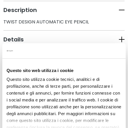
k
Description
s
a
TWIST DESIGN AUTOMATIC EYE PENCIL
n
d
E
Details
x
f
How to use
o
l
i
Questo sito web utilizza i cookie
Safety information
a
Questo sito utilizza cookie tecnici, analitici e di
t
profilazione, anche di terze parti, per personalizzare i
o
contenuti e gli annunci, per fornire funzioni connesse con
r
Related Products
i social media e per analizzare il traffico web. I cookie di
s
profilazione sono utilizzati anche per la personalizzazione
degli annunci pubblicitari. Per maggiori informazioni su
S
e
come questo sito utilizza i cookie, per modificare le
r
preferenze (inclusa la revoca del consenso, se prestato),