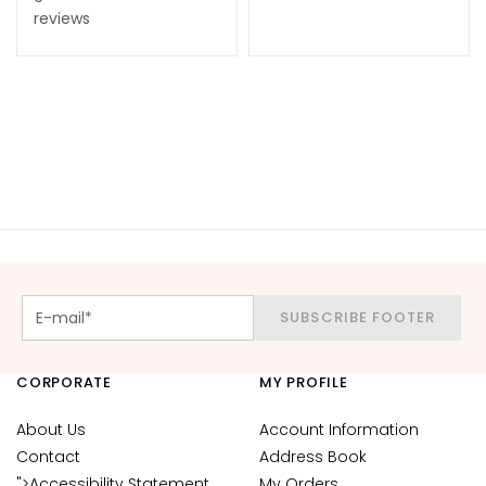
d
reviews
L
i
p
C
o
n
t
o
u
r
N
SUBSCRIBE FOOTER
E
E
CORPORATE
MY PROFILE
D
G
About Us
Account Information
o
Contact
Address Book
c
">Accessibility Statement
My Orders