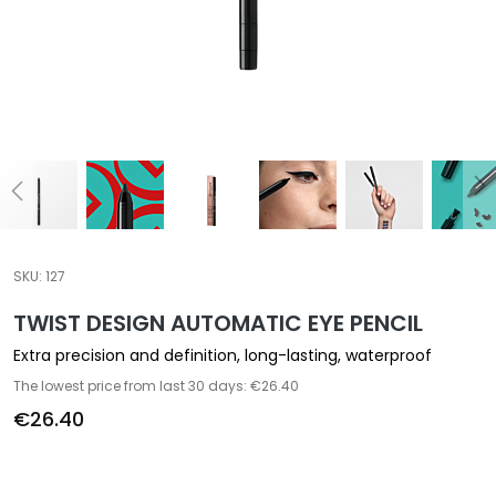
a
l
t
i
e
s
C
l
e
a
SKU:
127
n
TWIST DESIGN AUTOMATIC EYE PENCIL
s
e
Extra precision and definition, long-lasting, waterproof
r
The lowest price from last 30 days: €26.40
s
€26.40
M
a
s