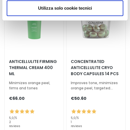
d
scegliere, in modo più granulare, quali cookie
Utilizza solo cookie tecnici
L
autorizzare.
i
p
C
o
n
t
o
ANTICELLULITE FIRMING
CONCENTRATED
u
THERMAL CREAM 400
ANTICELLULITE CRYO
r
ML
BODY CAPSULES 14 PCS
N
Minimizes orange peel,
Improves tone, minimizes
firms and tones
orange peel, targeted
E
action
E
€66.00
€50.60
D
G
5,0
/5
5,0
/5
o
2
1
reviews
reviews
c