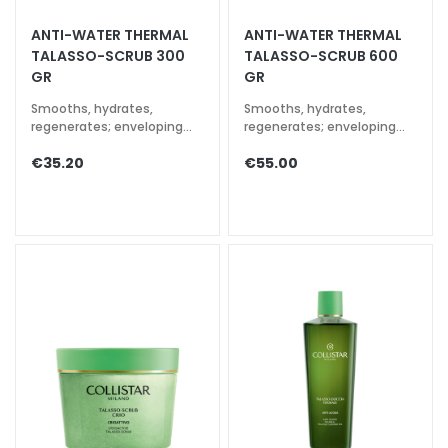
a
ANTI-WATER THERMAL
ANTI-WATER THERMAL
l
TALASSO-SCRUB 300
TALASSO-SCRUB 600
t
GR
GR
i
Smooths, hydrates,
Smooths, hydrates,
e
regenerates; enveloping
regenerates; enveloping
s
aromatic fragrance
aromatic fragrance
€35.20
€55.00
C
l
e
a
n
s
e
r
s
M
a
s