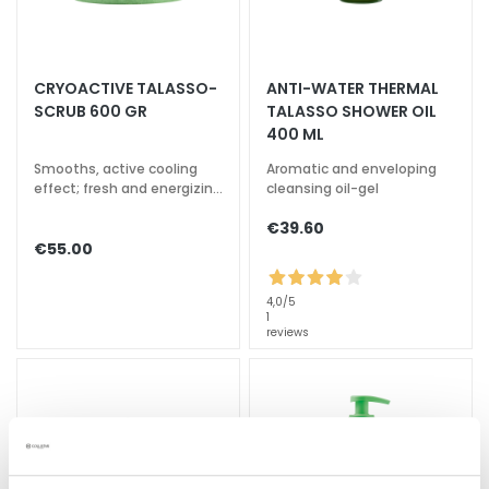
k
s
a
CRYOACTIVE TALASSO-
ANTI-WATER THERMAL
n
SCRUB 600 GR
TALASSO SHOWER OIL
d
400 ML
E
x
Smooths, active cooling
Aromatic and enveloping
effect; fresh and energizing
cleansing oil-gel
f
fragrance
o
€39.60
l
€55.00
i
a
4,0
/5
t
1
reviews
o
r
s
S
e
r