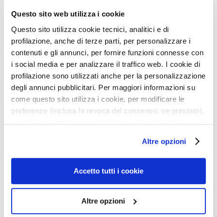
u
Questo sito web utilizza i cookie
m
Questo sito utilizza cookie tecnici, analitici e di
s
profilazione, anche di terze parti, per personalizzare i
F
contenuti e gli annunci, per fornire funzioni connesse con
a
i social media e per analizzare il traffico web. I cookie di
c
profilazione sono utilizzati anche per la personalizzazione
ANTICELLULITE
ANTICELLULITE EVEN
e
degli annunci pubblicitari. Per maggiori informazioni su
DRAINING THERMAL
FINISH CRYO-GEL 400
c
come questo sito utilizza i cookie, per modificare le
SUPERSERUM 200 ML
ML
r
preferenze (inclusa la revoca del consenso, se prestato),
Light and evanescent,
Active cooling effect,
e
nonché per sapere come trattiamo i dati personali –
improves tone, minimizes
minimizes orange peel, lifts
a
orange peel, provides
and smooths
anche raccolti tramite cookie – può consultare
m
Altre opzioni
€61.60
€66.00
lightness
l’informativa cookie completa e l’informativa privacy
s
disponibili
qui
. Le ricordiamo che, qualora clicchi su
E
“Utilizza solo i cookie necessari”, non sarà installato
Accetto tutti i cookie
y
alcun cookie o altro strumento di tracciamento diverso da
e
quelli tecnici. Cliccando su “Accetto tutti i cookie”,
Altre opzioni
a
presterà il consenso all’installazione di tutti i cookie
n
utilizzati dal sito. Cliccando su “Altre opzioni”, potrà