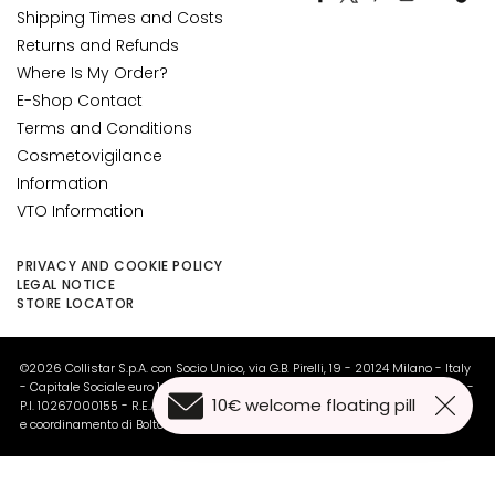
y
Shipping Times and Costs
d
Returns and Refunds
r
Where Is My Order?
a
E-Shop Contact
t
Terms and Conditions
i
Cosmetovigilance
o
Information
n
VTO Information
L
i
PRIVACY AND COOKIE POLICY
f
LEGAL NOTICE
STORE LOCATOR
t
i
n
©2026 Collistar S.p.A. con Socio Unico, via G.B. Pirelli, 19 - 20124 Milano - Italy
g
- Capitale Sociale euro 1.050.000,00 interamente versato - C.F. - R.I. Milano -
10€ welcome floating pill
P.I. 10267000155 - R.E.A MI1361408 - Società soggetta all'attività di direzione
B
e coordinamento di Bolton Group s.r.l.
r
i