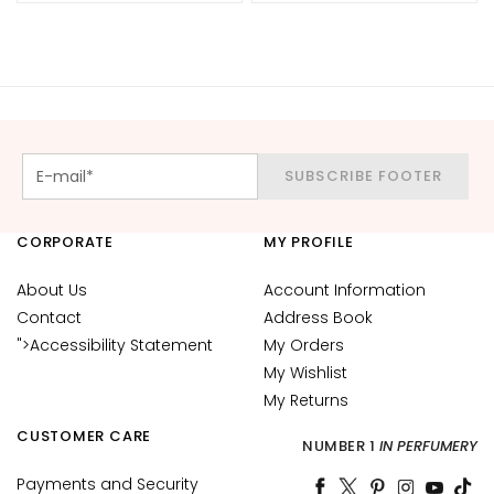
c
e
M
a
g
i
c
SUBSCRIBE FOOTER
h
e
CORPORATE
MY PROFILE
A
n
About Us
Account Information
t
Contact
Address Book
i
">Accessibility Statement
My Orders
-
My Wishlist
a
My Returns
g
e
CUSTOMER CARE
NUMBER 1
IN PERFUMERY
H
Payments and Security