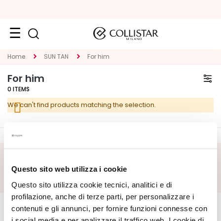
Face
Home
SUN TAN
For him
C
For him
A
0
ITEMS
T
We can't find products matching the selection.
E
G
O
R
Y
SUBSCRIBE FOOTER
Questo sito web utilizza i cookie
S
Questo sito utilizza cookie tecnici, analitici e di
p
CORPORATE
e
MY PROFILE
profilazione, anche di terze parti, per personalizzare i
c
contenuti e gli annunci, per fornire funzioni connesse con
About Us
Account Information
i
i social media e per analizzare il traffico web. I cookie di