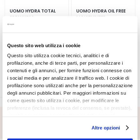
a
UOMO HYDRA TOTAL
UOMO HYDRA OIL FREE
l
FRESHNESS
MOISTURIZER
t
MOISTURIZER
i
Face and eye cream-gel
Face and eye gel 24hrs
e
24hrs
s
Questo sito web utilizza i cookie
€49.50
€49.50
C
Questo sito utilizza cookie tecnici, analitici e di
l
profilazione, anche di terze parti, per personalizzare i
e
contenuti e gli annunci, per fornire funzioni connesse con
a
i social media e per analizzare il traffico web. I cookie di
n
profilazione sono utilizzati anche per la personalizzazione
s
degli annunci pubblicitari. Per maggiori informazioni su
e
come questo sito utilizza i cookie, per modificare le
r
preferenze (inclusa la revoca del consenso, se prestato),
s
nonché per sapere come trattiamo i dati personali –
SUBSCRIBE FOOTER
anche raccolti tramite cookie – può consultare
M
Altre opzioni
a
l’informativa cookie completa e l’informativa privacy
s
disponibili
qui
. Le ricordiamo che, qualora clicchi su