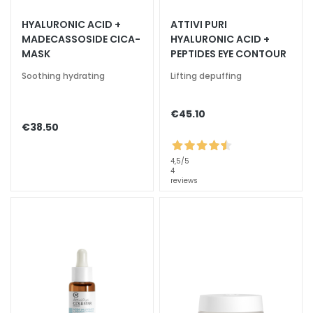
a
HYALURONIC ACID +
ATTIVI PURI
l
MADECASSOSIDE CICA-
HYALURONIC ACID +
t
MASK
PEPTIDES EYE CONTOUR
i
Soothing hydrating
Lifting depuffing
e
s
€45.10
C
€38.50
l
e
4,5
/5
a
4
reviews
n
s
e
r
s
M
a
s