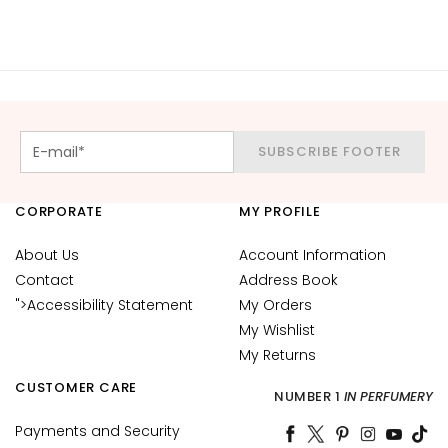
d
L
i
p
C
o
SUBSCRIBE FOOTER
n
t
o
CORPORATE
MY PROFILE
u
r
About Us
Account Information
Contact
Address Book
N
">Accessibility Statement
My Orders
E
My Wishlist
E
D
My Returns
CUSTOMER CARE
G
NUMBER 1
IN PERFUMERY
o
Payments and Security
c