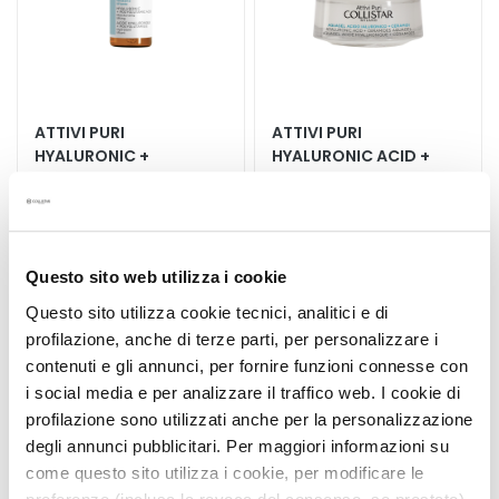
k
s
a
n
d
ATTIVI PURI
ATTIVI PURI
E
HYALURONIC +
HYALURONIC ACID +
x
POLYGLUTAMIC ACID
CERAMIDES AQUAGEL
f
Moisturizing lifting
Moisturizing lifting
o
l
i
€53.90
€53.90
Questo sito web utilizza i cookie
a
Questo sito utilizza cookie tecnici, analitici e di
t
profilazione, anche di terze parti, per personalizzare i
o
5,0
/5
3,0
/5
contenuti e gli annunci, per fornire funzioni connesse con
3
1
r
reviews
reviews
i social media e per analizzare il traffico web. I cookie di
s
profilazione sono utilizzati anche per la personalizzazione
S
degli annunci pubblicitari. Per maggiori informazioni su
e
come questo sito utilizza i cookie, per modificare le
r