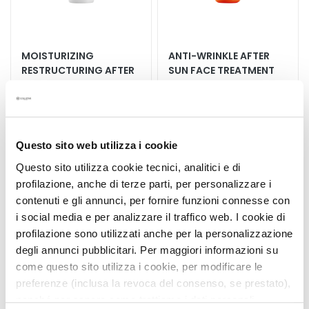
k
s
a
MOISTURIZING
ANTI-WRINKLE AFTER
n
RESTRUCTURING AFTER
SUN FACE TREATMENT
d
SUN BALM
E
x
Protects and repair the DNA
f
o
€31.90
€39.60
Questo sito web utilizza i cookie
l
Questo sito utilizza cookie tecnici, analitici e di
i
profilazione, anche di terze parti, per personalizzare i
a
5,0
/5
contenuti e gli annunci, per fornire funzioni connesse con
t
3
reviews
o
i social media e per analizzare il traffico web. I cookie di
r
profilazione sono utilizzati anche per la personalizzazione
s
degli annunci pubblicitari. Per maggiori informazioni su
come questo sito utilizza i cookie, per modificare le
S
preferenze (inclusa la revoca del consenso, se prestato),
e
nonché per sapere come trattiamo i dati personali –
r