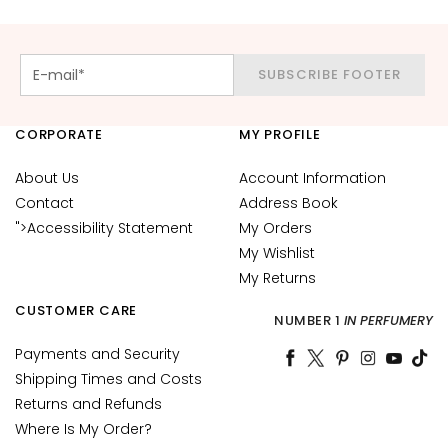
d
L
i
SUBSCRIBE FOOTER
p
C
o
CORPORATE
MY PROFILE
n
t
About Us
Account Information
o
Contact
Address Book
u
">Accessibility Statement
My Orders
r
My Wishlist
My Returns
N
E
CUSTOMER CARE
NUMBER 1
IN PERFUMERY
E
D
Payments and Security
Shipping Times and Costs
G
Returns and Refunds
o
Where Is My Order?
c