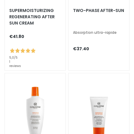
a
SUPERMOISTURIZING
TWO-PHASE AFTER-SUN
l
REGENERATING AFTER
t
SUN CREAM
i
Absorption ultra-rapide
e
€41.80
s
€37.40
C
5,0
/5
l
1
e
reviews
a
n
s
e
r
s
M
a
s