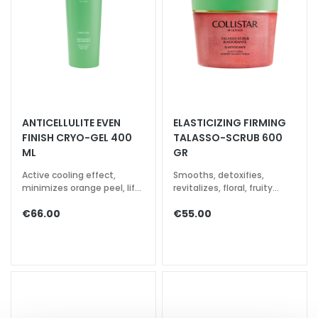
d
L
i
p
C
o
n
ANTICELLULITE EVEN
ELASTICIZING FIRMING
t
FINISH CRYO-GEL 400
TALASSO-SCRUB 600
o
ML
GR
u
r
Active cooling effect,
Smooths, detoxifies,
minimizes orange peel, lifts
revitalizes, floral, fruity
and smooths
fragrance
N
€66.00
€55.00
E
E
D
G
o
c