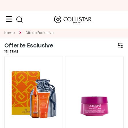
Face
Home
Offerte Esclusive
C
Offerte Esclusive
A
15
ITEMS
T
E
G
O
R
Y
S
p
e
c
i