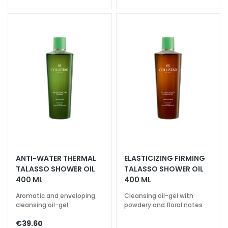
g
h
t
e
n
i
n
g
A
c
i
d
o
ANTI-WATER THERMAL
ELASTICIZING FIRMING
i
TALASSO SHOWER OIL
TALASSO SHOWER OIL
a
400 ML
400 ML
l
Aromatic and enveloping
Cleansing oil-gel with
u
cleansing oil-gel
powdery and floral notes
r
o
€39.60