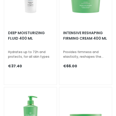
u
m
s
F
DEEP MOISTURIZING
INTENSIVE RESHAPING
a
FLUID 400 ML
FIRMING CREAM 400 ML
c
e
c
Hydrates up to 72h and
Provides firmness and
r
protects, for all skin types
elasticity, reshapes the
contours
e
€37.40
€66.00
a
m
s
E
y
e
a
n