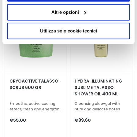
y
quelli tecnici. Cliccando su “Accetto tutti i cookie”,
d
Altre opzioni
presterà il consenso all’installazione di tutti i cookie
r
utilizzati dal sito. Cliccando su “Altre opzioni”, potrà
a
scegliere, in modo più granulare, quali cookie
t
Utilizza solo cookie tecnici
autorizzare.
i
o
n
L
i
f
CRYOACTIVE TALASSO-
HYDRA-ILLUMINATING
t
SCRUB 600 GR
SUBLIME TALASSO
i
SHOWER OIL 400 ML
n
Smooths, active cooling
Cleansing oleo-gel with
g
effect; fresh and energizing
pure and delicate notes
fragrance
B
€55.00
€39.60
r
i