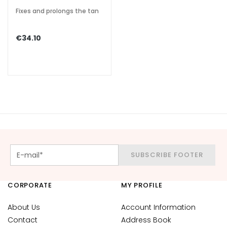
o
Fixes and prolongs the tan
R
e
€34.10
t
i
n
o
l
S
O
L
U
SUBSCRIBE FOOTER
T
I
O
CORPORATE
MY PROFILE
N
About Us
Account Information
S
F
Contact
Address Book