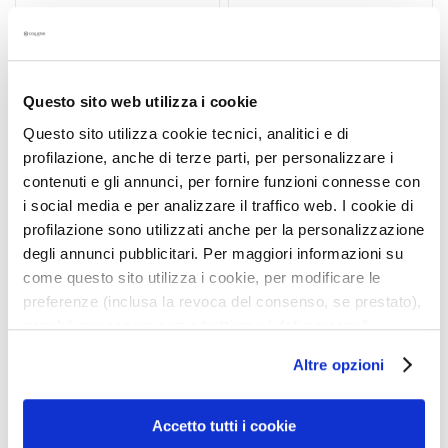
c
e
M
a
Questo sito web utilizza i cookie
g
i
Questo sito utilizza cookie tecnici, analitici e di
c
profilazione, anche di terze parti, per personalizzare i
h
contenuti e gli annunci, per fornire funzioni connesse con
e
i social media e per analizzare il traffico web. I cookie di
HYDRA-ILLUMINATING
ANTI-WATER THERMAL
profilazione sono utilizzati anche per la personalizzazione
A
SUBLIME TALASSO-
TALASSO-SCRUB 600
degli annunci pubblicitari. Per maggiori informazioni su
n
SCRUB 600 GR
GR
come questo sito utilizza i cookie, per modificare le
t
Smooths, evens out,
Smooths, hydrates,
preferenze (inclusa la revoca del consenso, se prestato),
i
revitalizes
regenerates; enveloping
-
nonché per sapere come trattiamo i dati personali –
aromatic fragrance
€55.00
€55.00
a
anche raccolti tramite cookie – può consultare
Altre opzioni
g
l’informativa cookie completa e l’informativa privacy
e
disponibili
qui
. Le ricordiamo che, qualora clicchi su
“Utilizza solo i cookie necessari”, non sarà installato
Accetto tutti i cookie
H
alcun cookie o altro strumento di tracciamento diverso da