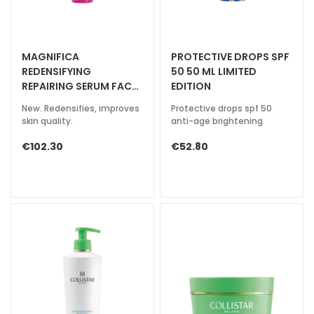
k
s
a
MAGNIFICA
PROTECTIVE DROPS SPF
n
REDENSIFYING
50 50 ML LIMITED
d
REPAIRING SERUM FACE
EDITION
E
AND NECK
x
New. Redensifies, improves
Protective drops spf 50
skin quality.
anti-age brightening
f
o
€102.30
€52.80
l
i
a
t
o
r
s
S
e
r