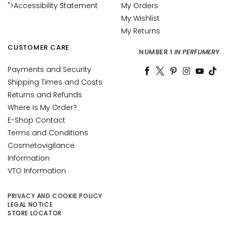
O
">Accessibility Statement
My Orders
R
My Wishlist
My Returns
D
r
CUSTOMER CARE
NUMBER 1
IN PERFUMERY
y
Payments and Security
s
k
Shipping Times and Costs
i
Returns and Refunds
n
Where Is My Order?
E-Shop Contact
C
Terms and Conditions
o
Cosmetovigilance
m
Information
b
VTO Information
i
n
a
PRIVACY AND COOKIE POLICY
LEGAL NOTICE
t
STORE LOCATOR
i