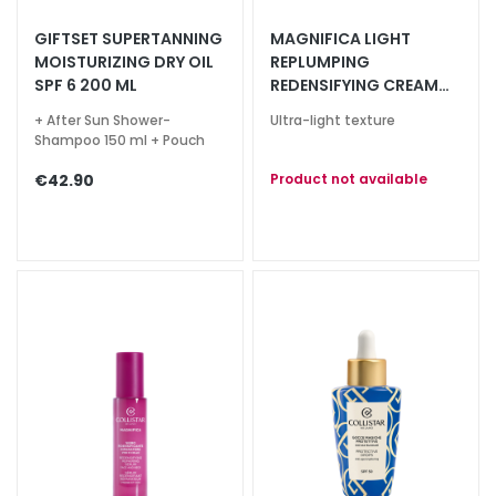
a
GIFTSET SUPERTANNING
MAGNIFICA LIGHT
l
MOISTURIZING DRY OIL
REPLUMPING
t
SPF 6 200 ML
REDENSIFYING CREAM
i
FACE AND NECK
+ After Sun Shower-
Ultra-light texture
e
Shampoo 150 ml + Pouch
s
€42.90
Product not available
C
l
e
a
n
s
e
r
s
M
a
s