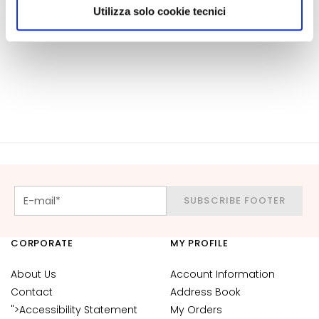
scegliere, in modo più granulare, quali cookie
Utilizza solo cookie tecnici
u
autorizzare.
m
s
F
a
c
e
c
r
e
a
SUBSCRIBE FOOTER
m
s
CORPORATE
MY PROFILE
E
y
About Us
Account Information
e
Contact
Address Book
a
">Accessibility Statement
My Orders
n