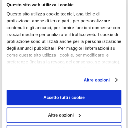
• Immediate and progressive lengthening action
k
Questo sito web utilizza i cookie
• Maximum definition and curvature
s
• Lifted
Questo sito utilizza cookie tecnici, analitici e di
a
• Flexible and bright lashes
profilazione, anche di terze parti, per personalizzare i
n
• Zero smudges
contenuti e gli annunci, per fornire funzioni connesse con
d
• Zero clumps
i social media e per analizzare il traffico web. I cookie di
E
• Long-lasting
profilazione sono utilizzati anche per la personalizzazione
x
• Refillable
degli annunci pubblicitari. Per maggiori informazioni su
f
come questo sito utilizza i cookie, per modificare le
o
Details
preferenze (inclusa la revoca del consenso, se prestato),
l
nonché per sapere come trattiamo i dati personali –
i
anche raccolti tramite cookie – può consultare
a
An extra tip
Altre opzioni
l’informativa cookie completa e l’informativa privacy
t
disponibili
qui
. Le ricordiamo che, qualora clicchi su
o
“Utilizza solo i cookie necessari”, non sarà installato
r
Accetto tutti i cookie
How to use
s
alcun cookie o altro strumento di tracciamento diverso da
quelli tecnici. Cliccando su “Accetto tutti i cookie”,
S
Altre opzioni
Safety information
presterà il consenso all’installazione di tutti i cookie
e
utilizzati dal sito. Cliccando su “Altre opzioni”, potrà
r