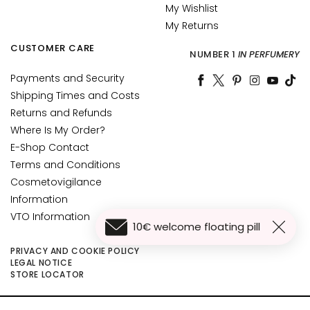
My Wishlist
d
My Returns
L
i
CUSTOMER CARE
NUMBER 1
IN PERFUMERY
p
C
Payments and Security
o
Shipping Times and Costs
n
Returns and Refunds
t
Where Is My Order?
o
E-Shop Contact
u
Terms and Conditions
r
Cosmetovigilance
N
Information
E
VTO Information
10€ welcome floating pill
E
D
PRIVACY AND COOKIE POLICY
LEGAL NOTICE
G
STORE LOCATOR
o
c