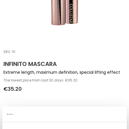
a
l
t
i
e
s
C
SKU:
111
l
INFINITO MASCARA
e
a
Extreme length, maximum definition, special lifting effect
n
The lowest price from last 30 days: €35.20
s
€35.20
e
r
s
M
Description
a
s